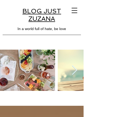
BLOG JUST
ZUZANA
In a world full of hate, be love