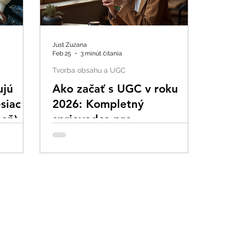
Just Zuzana
Feb 25
3 minút čítania
Tvorba obsahu a UGC
ujú
Ako začať s UGC v roku
siac (a
2026: Kompletný
paň)
sprievodca pre
začiatočníkov aj
pokročilých tvorcov