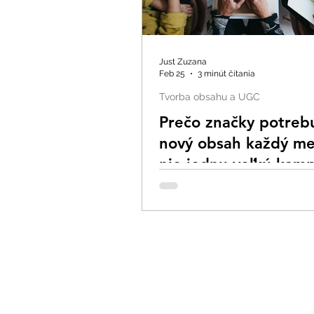
Just Zuzana
Feb 25
3 minút čítania
Tvorba obsahu a UGC
Prečo značky potreb
nový obsah každý me
nie jednu veľkú kam