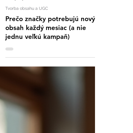
Just Zuzana
Feb 25
3 minút čítania
Tvorba obsahu a UGC
Prečo značky potrebujú nový
obsah každý mesiac (a nie
jednu veľkú kampaň)