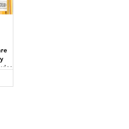
are
by
ovice