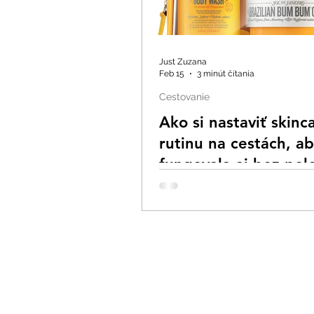
Just Zuzana
Feb 15
3 minút čítania
Cestovanie
Ako si nastaviť skinc
rutinu na cestách, a
fungovala aj bez pol
kúpeľne