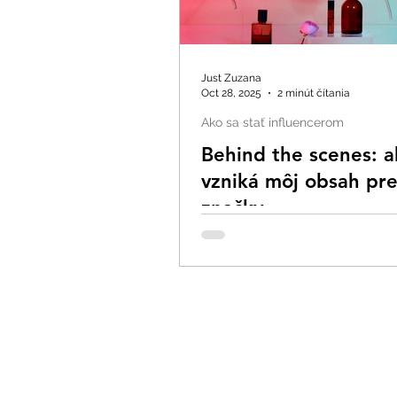
Just Zuzana
Oct 28, 2025
2 minút čítania
Ako sa stať influencerom
Behind the scenes: a
vzniká môj obsah pr
značky