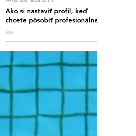
Just Zuzana
Mar 30
3 minút čítania
Ako sa stať influencerom
Ako si nastaviť profil, keď
chcete pôsobiť profesionálne