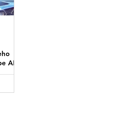
eho
be AI