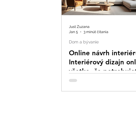
Just Zuzana
Jan 5
3 minút čítania
Dom a bývanie
Online návrh interiér
Interiérový dizajn onl
všetko, čo potrebuje
vedieť