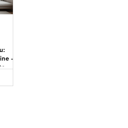
u:
ine –
te