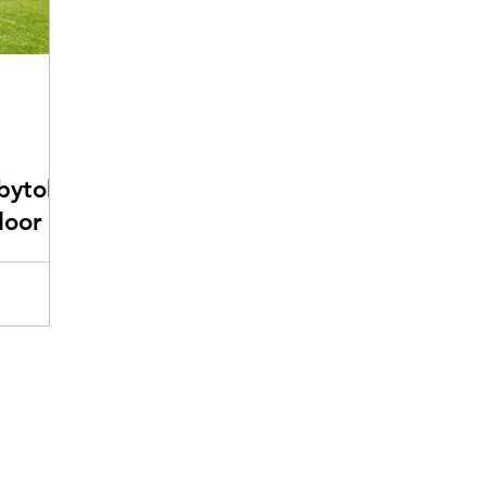
bytok
door