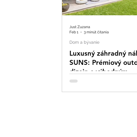
Just Zuzana
Feb 1
3 minút čítania
Dom a bývanie
Luxusný záhradný ná
SUNS: Prémiový out
dizajn s výhodným
nákupom v outlete