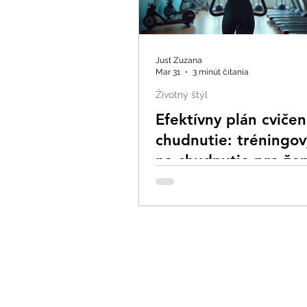
Just Zuzana
Mar 31
3 minút čítania
Životný štýl
Efektívny plán cvičen
chudnutie: tréningov
na chudnutie pre že