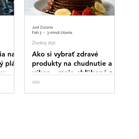
Just Zuzana
Feb 3
3 minút čítania
Životný štýl
ia na
Ako si vybrať zdravé
ý plán
produkty na chudnutie a
ny
výkon – moje obľúbené z
Prozis