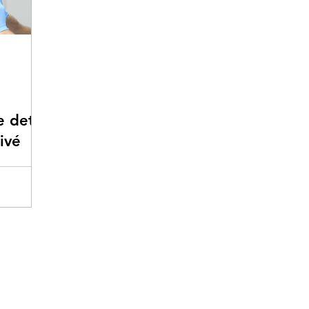
 deti:
ivé