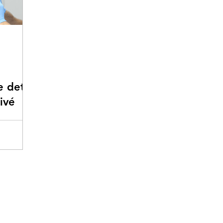
 deti:
ivé