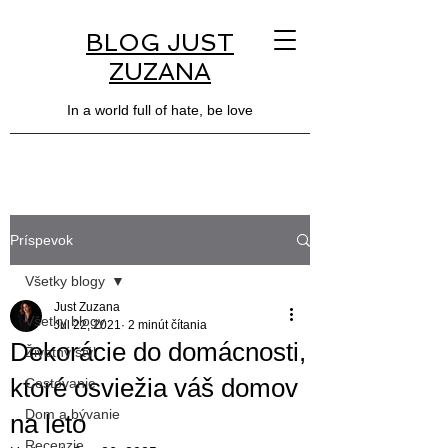
BLOG JUST
ZUZANA
In a world full of hate, be love
Príspevok
Všetky blogy
Just Zuzana
Všetky blogy
Jul 22, 2021
2 minút čítania
Dekorácie do domácnosti,
Životný štýl
ktoré osviežia váš domov
Cestovanie
Dom a bývanie
na leto
Recenzie