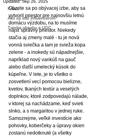
Updated:
Sep 26, 2025
Obzrite sa po obývacej izbe, aby sa 
Krása
vytvoril priestor pre najnovšiu letnú 
Ako sa stať influencerom
domácu výzdobu, na to musíme 
Tvorba obsahu a UGC
nájsť správny priestor. Niekedy 
stačia aj zmeny malé - tu je nová 
vonná sviečka a tam je svieža kopa 
zelene - a inokedy sú nápadnejšie, 
napríklad nový vankúš na gauč 
alebo ďalší umelecký kúsok do 
kúpeľne. V lete, je to všetko o 
zosvetlení vecí pomocou bielizne, 
kvetov, tkaných textúr a veselých 
doplnkov, ktoré zodpovedajú nálade, 
v ktorej sa nachádzame, keď svieti 
slnko, a s margaritou v jednej ruke. 
Samozrejme, veľké investície ako 
pohovky, koberčeky a úpravy okien 
zostanú nedotknuté (a všetky 