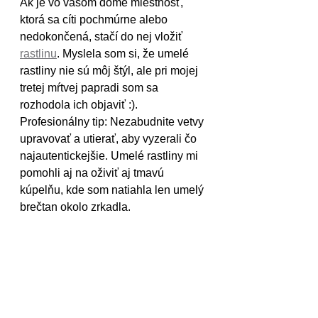
Ak je vo vašom dome miestnosť, 
ktorá sa cíti pochmúrne alebo 
nedokončená, stačí do nej vložiť 
rastlinu
. Myslela som si, že umelé 
rastliny nie sú môj štýl, ale pri mojej 
tretej mŕtvej papradi som sa 
rozhodola ich objaviť :). 
Profesionálny tip: Nezabudnite vetvy 
upravovať a utierať, aby vyzerali čo 
najautentickejšie. Umelé rastliny mi  
pomohli aj na oživiť aj tmavú 
kúpelňu, kde som natiahla len umelý 
brečtan okolo zrkadla. 