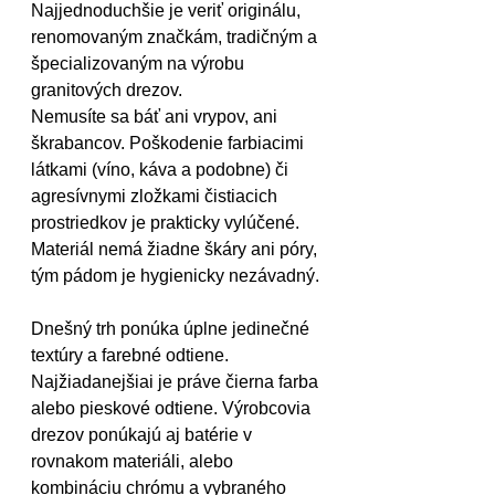
Najjednoduchšie je veriť originálu, 
renomovaným značkám, tradičným a 
špecializovaným na výrobu 
granitových drezov.
Nemusíte sa báť ani vrypov, ani 
škrabancov. Poškodenie farbiacimi 
látkami (víno, káva a podobne) či 
agresívnymi zložkami čistiacich 
prostriedkov je prakticky vylúčené. 
Materiál nemá žiadne škáry ani póry, 
tým pádom je hygienicky nezávadný.
Dnešný trh ponúka úplne jedinečné 
textúry a farebné odtiene. 
Najžiadanejšiai je práve čierna farba 
alebo pieskové odtiene. Výrobcovia 
drezov ponúkajú aj batérie v 
rovnakom materiáli, alebo 
kombináciu chrómu a vybraného 