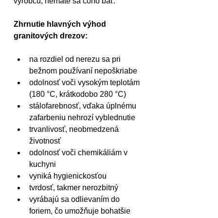
výrobcu, nemáte sa čoho báť.
Zhrnutie hlavných výhod 
granitových drezov:
na rozdiel od nerezu sa pri 
bežnom používaní nepoškriabe
odolnosť voči vysokým teplotám 
(180 °C, krátkodobo 280 °C)
stálofarebnosť, vďaka úplnému 
zafarbeniu nehrozí vyblednutie
trvanlivosť, neobmedzená 
životnosť
odolnosť voči chemikáliám v 
kuchyni
vyniká hygienickosťou
tvrdosť, takmer nerozbitný
vyrábajú sa odlievaním do 
foriem, čo umožňuje bohatšie 