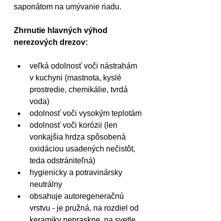
saponátom na umývanie riadu.
Zhrnutie hlavných výhod 
nerezových drezov:
veľká odolnosť voči nástrahám 
v kuchyni (mastnota, kyslé 
prostredie, chemikálie, tvrdá 
voda)
odolnosť voči vysokým teplotám
odolnosť voči korózii (len 
vonkajšia hrdza spôsobená 
oxidáciou usadených nečistôt, 
teda odstrániteľná)
hygienicky a potravinársky 
neutrálny 
obsahuje autoregeneračnú 
vrstvu - je pružná, na rozdiel od 
keramiky nepraskne, na svetle 