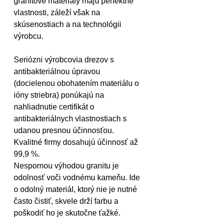
granitové materiály majú perfektné 
vlastnosti, záleží však na 
skúsenostiach a na technológii 
výrobcu.
Seriózni výrobcovia drezov s 
antibakteriálnou úpravou 
(docielenou obohatením materiálu o 
ióny striebra) ponúkajú na 
nahliadnutie certifikát o 
antibakteriálnych vlastnostiach s 
udanou presnou účinnosťou. 
Kvalitné firmy dosahujú účinnosť až 
99,9 %.
Nespornou výhodou granitu je 
odolnosť voči vodnému kameňu. Ide 
o odolný materiál, ktorý nie je nutné 
často čistiť, skvele drží farbu a 
poškodiť ho je skutočne ťažké.