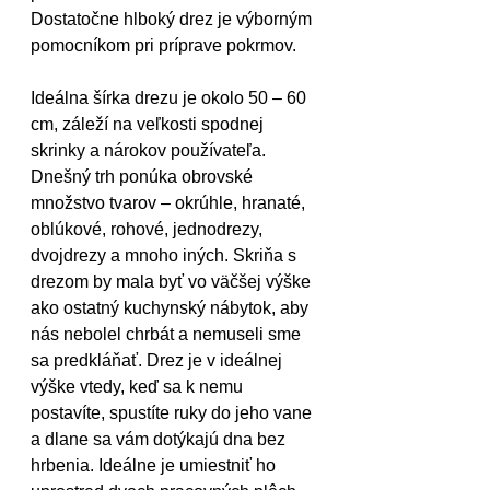
Dostatočne hlboký drez je výborným 
pomocníkom pri príprave pokrmov. 
Ideálna šírka drezu je okolo 50 – 60 
cm, záleží na veľkosti spodnej 
skrinky a nárokov používateľa. 
Dnešný trh ponúka obrovské 
množstvo tvarov – okrúhle, hranaté, 
oblúkové, rohové, jednodrezy, 
dvojdrezy a mnoho iných. Skriňa s 
drezom by mala byť vo väčšej výške 
ako ostatný kuchynský nábytok, aby 
nás nebolel chrbát a nemuseli sme 
sa predkláňať. Drez je v ideálnej 
výške vtedy, keď sa k nemu 
postavíte, spustíte ruky do jeho vane 
a dlane sa vám dotýkajú dna bez 
hrbenia. Ideálne je umiestniť ho 