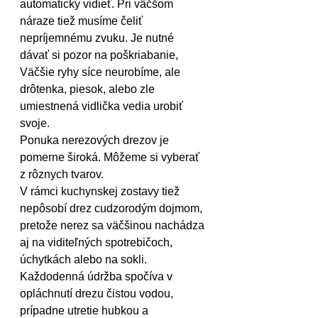
automaticky vidieť. Pri väčšom 
náraze tiež musíme čeliť 
nepríjemnému zvuku. Je nutné 
dávať si pozor na poškriabanie, 
Väčšie ryhy síce neurobíme, ale 
drôtenka, piesok, alebo zle 
umiestnená vidlička vedia urobiť 
svoje.
Ponuka nerezových drezov je 
pomerne široká. Môžeme si vyberať 
z rôznych tvarov.
V rámci kuchynskej zostavy tiež 
nepôsobí drez cudzorodým dojmom, 
pretože nerez sa väčšinou nachádza 
aj na viditeľných spotrebičoch, 
úchytkách alebo na sokli.
Každodenná údržba spočíva v 
opláchnutí drezu čistou vodou, 
prípadne utretie hubkou a 