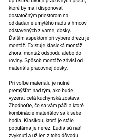
uprostred dvoch pracovných plôch, 
ktoré by mali disponovať 
dostatočným priestorom na 
odkladanie umytého riadu a hrncov 
odstavených z varnej dosky.
Ďalším aspektom pri výbere drezu je 
montáž. Existuje klasická montáž 
zhora, montáž odspodu alebo do 
roviny. Spôsob montáže závisí od 
materiálu pracovnej dosky.
Pri voľbe materiálu je nutné 
premýšľať nad tým, ako bude 
vyzerať celá kuchynská zostava. 
Zhodnoťte, čo sa vám páči a ktoré 
kombinácie materiálov sa k sebe 
hodia. Klasikou, ktorá je stále 
populárna je nerez. Ľudia sú naň 
zvyknutí a už len z toho dôvodu 