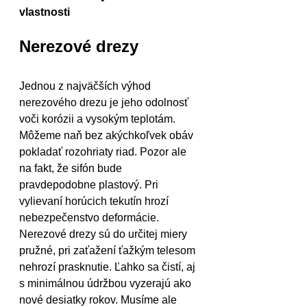
vlastnosti
Nerezové drezy
Jednou z najväčších výhod 
nerezového drezu je jeho odolnosť 
voči korózii a vysokým teplotám. 
Môžeme naň bez akýchkoľvek obáv 
pokladať rozohriaty riad. Pozor ale 
na fakt, že sifón bude 
pravdepodobne plastový. Pri 
vylievaní horúcich tekutín hrozí 
nebezpečenstvo deformácie. 
Nerezové drezy sú do určitej miery 
pružné, pri zaťažení ťažkým telesom 
nehrozí prasknutie. Ľahko sa čistí, aj 
s minimálnou údržbou vyzerajú ako 
nové desiatky rokov. Musíme ale 