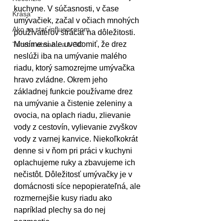
kuchyne. V súčasnosti, v čase 
Krása
umývačiek, začal v očiach mnohých 
Ako sa stať influencerom
používateľov strácať na dôležitosti. 
Musíme si ale uvedomiť, že drez 
Tvorba obsahu a UGC
neslúži iba na umývanie malého 
riadu, ktorý samozrejme umývačka 
hravo zvládne. Okrem jeho 
základnej funkcie používame drez 
na umývanie a čistenie zeleniny a 
ovocia, na oplach riadu, zlievanie 
vody z cestovín, vylievanie zvyškov 
vody z varnej kanvice. Niekoľkokrát 
denne si v ňom pri práci v kuchyni 
oplachujeme ruky a zbavujeme ich 
nečistôt. Dôležitosť umývačky je v 
domácnosti síce nepopierateľná, ale 
rozmernejšie kusy riadu ako 
napríklad plechy sa do nej 