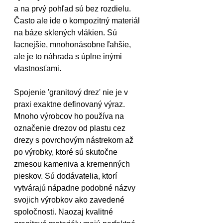
a na prvý pohľad sú bez rozdielu. 
Často ale ide o kompozitný materiál 
na báze sklených vlákien. Sú 
lacnejšie, mnohonásobne ľahšie, 
ale je to náhrada s úplne inými 
vlastnosťami.
Spojenie 'granitový drez' nie je v 
praxi exaktne definovaný výraz. 
Mnoho výrobcov ho používa na 
označenie drezov od plastu cez 
drezy s povrchovým nástrekom až 
po výrobky, ktoré sú skutočne 
zmesou kameniva a kremenných 
pieskov. Sú dodávatelia, ktorí 
vytvárajú nápadne podobné názvy 
svojich výrobkov ako zavedené 
spoločnosti. Naozaj kvalitné 