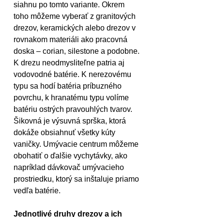
siahnu po tomto variante. Okrem 
toho môžeme vyberať z granitových 
drezov, keramických alebo drezov v 
rovnakom materiáli ako pracovná 
doska – corian, silestone a podobne. 
K drezu neodmysliteľne patria aj 
vodovodné batérie. K nerezovému 
typu sa hodí batéria príbuzného 
povrchu, k hranatému typu volíme 
batériu ostrých pravouhlých tvarov. 
Šikovná je výsuvná sprška, ktorá 
dokáže obsiahnuť všetky kúty 
vaničky. Umývacie centrum môžeme 
obohatiť o ďalšie vychytávky, ako 
napríklad dávkovač umývacieho 
prostriedku, ktorý sa inštaluje priamo 
vedľa batérie. 
Jednotlivé druhy drezov a ich 