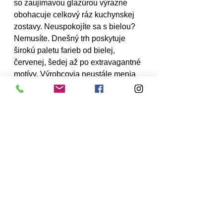
so zaujímavou glazúrou výrazne 
obohacuje celkový ráz kuchynskej 
zostavy. Neuspokojíte sa s bielou? 
Nemusíte. Dnešný trh poskytuje 
širokú paletu farieb od bielej, 
červenej, šedej až po extravagantné 
motívy. Výrobcovia neustále menia 
povrch glazúry, ktorá sa môže pýšiť 
vysokým leskom, byť hodvábne 
matná alebo perleťová. 
Keramický drez neobsahuje žiadne 
zložky umelej hmoty, plastov ani 
živíc, ktoré by UV-žiarenie denného 
svetla mohlo rozkladať. Tým je 
zapríčinená ich farebná stálosť. Sú 
stálofarebné aj pôsobením priameho 
slnečného žiarenia, žiaruvzdorné a 
tiež nezažltnú.