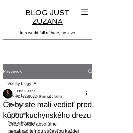
BLOG JUST
ZUZANA
In a world full of hate, be love
Príspevok
Všetky blogy
Just Zuzana
Všetky blogy
Apr 22, 2022
6 minút čítania
Čo by ste mali vedieť pred
Životný štýl
kúpou kuchynského drezu
Cestovanie
Dom a bývanie
Drez je stále absolútne 
nenahraditeľnou súčasťou každej 
Recenzie