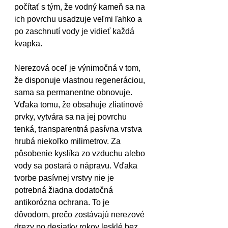
počítať s tým, že vodný kameň sa na 
ich povrchu usadzuje veľmi ľahko a 
po zaschnutí vody je vidieť každá 
kvapka.
Nerezová oceľ je výnimočná v tom, 
že disponuje vlastnou regeneráciou, 
sama sa permanentne obnovuje. 
Vďaka tomu, že obsahuje zliatinové 
prvky, vytvára sa na jej povrchu 
tenká, transparentná pasívna vrstva 
hrubá niekoľko milimetrov. Za 
pôsobenie kyslíka zo vzduchu alebo 
vody sa postará o nápravu. Vďaka 
tvorbe pasívnej vrstvy nie je 
potrebná žiadna dodatočná 
antikorózna ochrana. To je 
dôvodom, prečo zostávajú nerezové 
drezy po desiatky rokov lesklé bez 