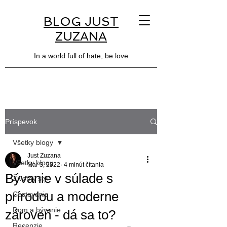
BLOG JUST
ZUZANA
In a world full of hate, be love
Príspevok
Všetky blogy
Just Zuzana
Všetky blogy
Mar 3, 2022
4 minút čítania
Bývanie v súlade s
Životný štýl
prírodou a moderne
Cestovanie
Dom a bývanie
zároveň - dá sa to?
Recenzie