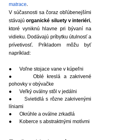
matrace
.
V súčasnosti sa čoraz obľúbenejšími 
stávajú 
organické siluety v interiéri
, 
ktoré vyniknú hlavne pri bývaní na 
vidieku. Dodávajú príbytku útulnosť a 
prívetivosť. Príkladom môžu byť 
napríklad:
●      Voľne stojace vane v kúpeľni
●      Oblé kreslá a zakrivené 
pohovky v obývačke
●      Veľký oválny stôl v jedálni
●      Svietidlá s rôzne zakrivenými 
líniami
●      Okrúhle a oválne zrkadlá
●      Koberce s abstraktnými motívmi