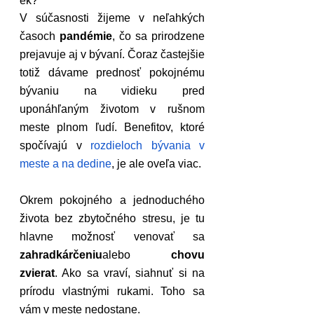
ek?
V súčasnosti žijeme v neľahkých 
časoch 
pandémie
, čo sa prirodzene 
prejavuje aj v bývaní. Čoraz častejšie 
totiž dávame prednosť pokojnému 
bývaniu na vidieku pred 
uponáhľaným životom v rušnom 
meste plnom ľudí. Benefitov, ktoré 
spočívajú v 
rozdieloch bývania v 
meste a na dedine
, je ale oveľa viac.
Okrem pokojného a jednoduchého 
života bez zbytočného stresu, je tu 
hlavne možnosť venovať sa 
zahradkárčeniu
alebo 
chovu 
zvierat
. Ako sa vraví, siahnuť si na 
prírodu vlastnými rukami. Toho sa 
vám v meste nedostane.