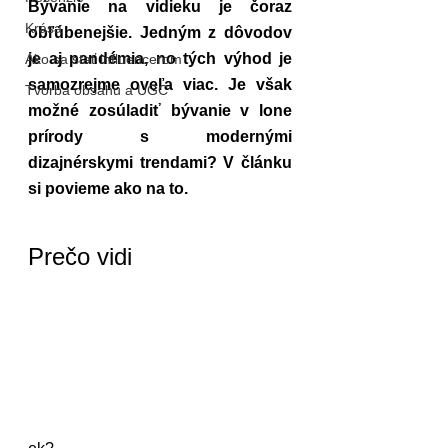
Bývanie na vidieku je čoraz 
Krása
obľúbenejšie. Jedným z dôvodov 
je aj pandémia, no tých výhod je 
Ako sa stať influencerom
samozrejme oveľa viac. Je však 
Tvorba obsahu a UGC
možné zosúladiť bývanie v lone 
prírody s modernými 
dizajnérskymi trendami? V článku 
si povieme ako na to. 
Prečo vidi