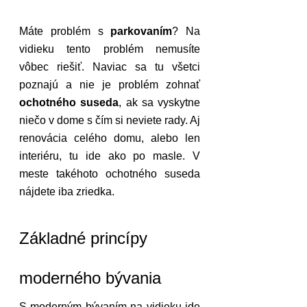
Máte problém s 
parkovaním
? Na 
vidieku tento problém nemusíte 
vôbec riešiť. Naviac sa tu všetci 
poznajú a nie je problém zohnať 
ochotného suseda
, ak sa vyskytne 
niečo v dome s čím si neviete rady. Aj 
renovácia celého domu, alebo len 
interiéru, tu ide ako po masle. V 
meste takéhoto ochotného suseda 
nájdete iba zriedka.
Základné princípy 
moderného bývania
S moderným bývaním na vidieku ide 