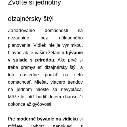
Zvoľte si jednotný 
dizajnérsky štýl
Zariaďovanie domácnosti sa 
nezaobíde bez dôkladného 
plánovania. Vidiek nie je výnimkou, 
hlavne ak je vaším želaním 
bývanie 
v súlade s prírodou
. Ako prvé si 
treba premyslieť dizajnérsky štýl, a 
ten následne použiť na celú 
domácnosť. Miešať viacero trendov 
na jednom mieste sa nevypláca. 
Môže to totiž budiť dojem chaosu či 
dokonca až gýčovosti.
Pre 
moderné bývanie na vidieku
 si 
môžete vybrať napríklad z 