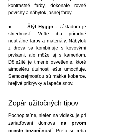
kontrastné farby, dokonale rovné 
povrchy a nábytok jasnej farby. 
●      
Štýl Hygge
 - základom je 
striedmosť. Voľte iba prírodné 
neutrálne farby a materiály. Nábytok 
z dreva sa kombinuje s kovovými 
prvkami, ale môže aj s kameňom. 
Dôležité je tlmené osvetlenie, ktoré 
atmosféru útulnosti ešte umocňuje. 
Samozrejmosťou sú mäkké koberce, 
hrejivé prikrývky a lapače snov.
Zopár užitočných tipov
Pochopiteľne, nielen na vidieku je pri 
zariaďovaní domova 
na prvom 
mieste bezpečnosť
. Preto si treba 