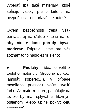
vyberať iba také materiály, ktoré 
spĺňajú všetky prísne kritéria na 
bezpečnosť - nehorľavé, netoxické…
Okrem bezpečnosti treba však 
pamätať aj na ďalšie kritériá na to, 
aby ste v lone prírody bývali 
moderne
. Pripravili sme pre vás 
zoznam toho najdôležitejšieho:
●      
Podlahy
 - ideálne voliť z 
teplého materiálu (drevené parkety, 
laminát, koberec…). V prípade 
menšieho priestoru voľte svetlú 
farbu. Ak máte koberec, pamätajte na 
to, že by mal splývať s hlavným 
odtieňom. Alebo úplne pokryť celú 