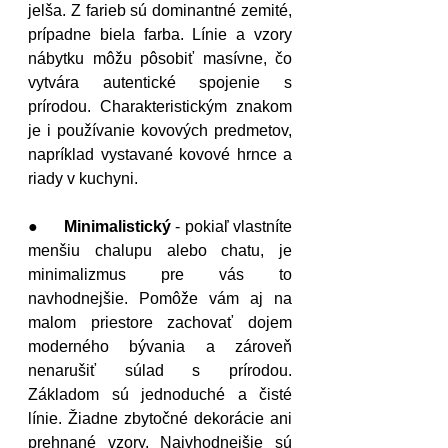
jelša. Z farieb sú dominantné zemité, 
prípadne biela farba. Línie a vzory 
nábytku môžu pôsobiť masívne, čo 
vytvára autentické spojenie s 
prírodou. Charakteristickým znakom 
je i používanie kovových predmetov, 
napríklad vystavané kovové hrnce a 
riady v kuchyni.  
●      
Minimalistický
 - pokiaľ vlastníte 
menšiu chalupu alebo chatu, je 
minimalizmus pre vás to 
navhodnejšie. Pomôže vám aj na 
malom priestore zachovať dojem 
moderného bývania a zároveň 
nenarušiť súlad s prírodou. 
Základom sú jednoduché a čisté 
línie. Žiadne zbytočné dekorácie ani 
prehnané vzory. Najvhodnejšie sú 