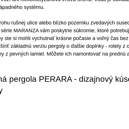
nápadného systému.
 rohu rušnej ulice alebo blízko pozemku zvedavých suse
o série MARANZA vám poskytne súkromie, ktoré potrebuj
 ste si mohli vychutnať krásne počasie a voľný čas bez
íriť základnú verziu pergoly o ďalšie doplnky - rolety z od
ny z pevných lamiel. Môžete ich namontovať na prednú 
ná pergola PERARA - dizajnový kús
y