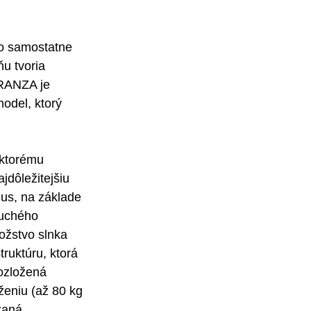
o samostatne 
u tvoria 
ARANZA je 
odel, ktorý 
 ktorému 
dôležitejšiu 
mus, na základe 
duchého 
ožstvo slnka 
ruktúru, ktorá 
ozložená 
eniu (až 80 kg 
zaná 