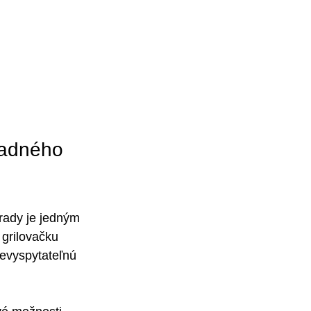
radného 
rady je jedným 
 grilovačku 
nevyspytateľnú 