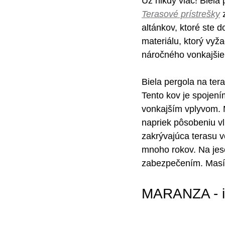
Už nikdy viac! Biela
Terasové prístrešky
 
altánkov, ktoré ste 
materiálu, ktorý vyž
náročného vonkajšie
Biela pergola na ter
Tento kov je spojení
vonkajším vplyvom. Mô
napriek pôsobeniu vl
zakrývajúca terasu 
mnoho rokov. Na jeseň
zabezpečením. Masívn
MARANZA - in