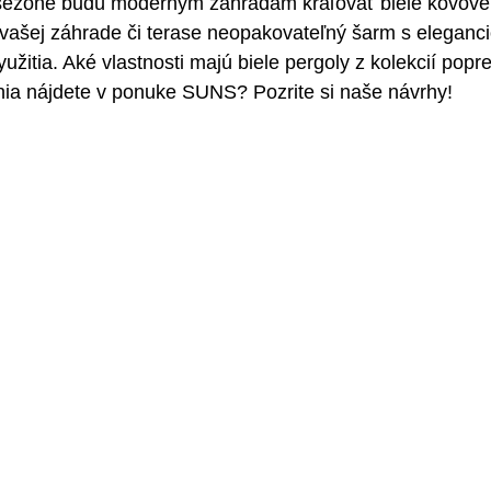
 sezóne budú moderným záhradám kraľovať biele kovové p
vašej záhrade či terase neopakovateľný šarm s eleganci
využitia. Aké vlastnosti majú biele pergoly z kolekcií pop
nia nájdete v ponuke SUNS? Pozrite si naše návrhy!