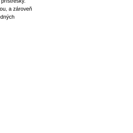
rístrešky. 
ou, a zároveň 
redných 