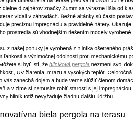
 pergola umiestnená na terase pred vami otvorí úplne no
z dielne dizajnérov značky Zumm sa výrazne líšia od kla
doteraz vídali v záhradách. Bežné altánky sú často postav
aduje precíznu impregnáciu a pravidelné nátery. Ukazuje 
ho prostredia sú vhodnejším riešením modely vyrobené 
asu z našej ponuky je vyrobená z hliníka ošetreného prá
m ľahkosti a výnimočnej odolnosti proti mechanickému p
žete si byť istí, že 
hliníková pergola
 nezmení svoj doko
hkosti, UV žiarenia, mrazu a vysokých teplôt. Celoročná
vo vás zanechá dojem a bude verne slúžiť členom domác
 a v zime si nemusíte robiť starosti s jej impregnáciou 
y hliník totiž nevyžaduje žiadnu ďalšiu údržbu.
ovatívna biela pergola na terasu