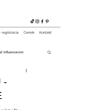
 registrácia
Cenník
Kontakt
ať influencerom
 -
E