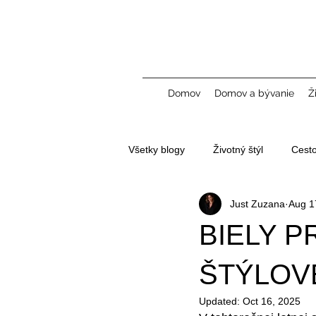
Domov
Domov a bývanie
Ž
Všetky blogy
Životný štýl
Cest
Just Zuzana
Aug 1
Tvorba obsahu a UGC
BIELY P
ŠTÝLOV
Updated:
Oct 16, 2025