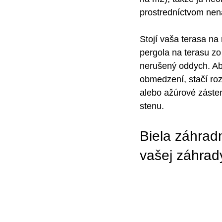
prostredníctvom ne
Stojí vaša terasa na
pergola na terasu z
nerušený oddych. Aby
obmedzení, stačí rozš
alebo ažúrové záste
stenu.
Biela záhrad
vašej záhrad