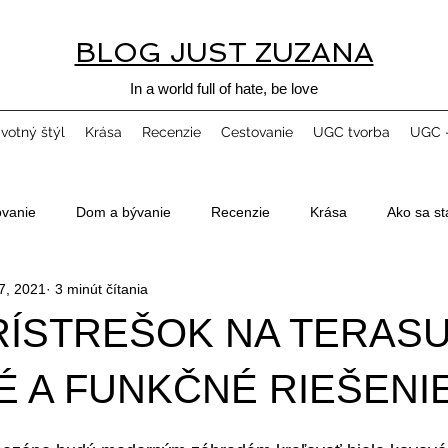
BLOG JUST ZUZANA
In a world full of hate, be love
ivotný štýl
Krása
Recenzie
Cestovanie
UGC tvorba
UGC -
ovanie
Dom a bývanie
Recenzie
Krása
Ako sa st
7, 2021
3 minút čítania
RÍSTREŠOK NA TERASU
É A FUNKČNÉ RIEŠENI