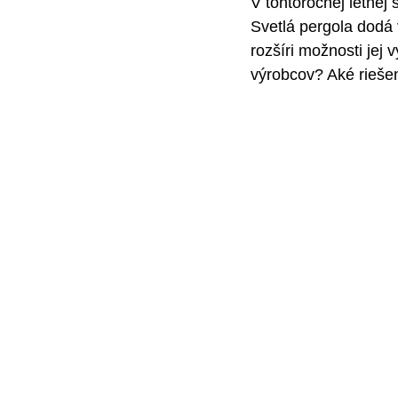
V tohtoročnej letnej
Svetlá pergola dodá 
rozšíri možnosti jej 
výrobcov? Aké rieše