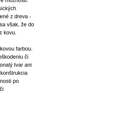
vé možnosti.
sických 
ené z dreva - 
sa však, že do 
z kovu. 
škovou farbou. 
oškodeniu či 
nalý tvar ani 
 konštrukcia 
nosti po 
či 