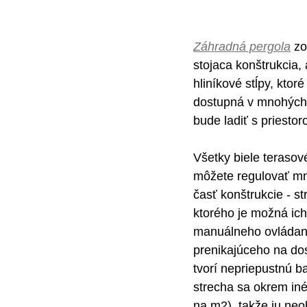
Záhradná pergola
 z
stojaca konštrukcia,
hliníkové stĺpy, kt
dostupná v mnohých v
bude ladiť s priesto
Všetky biele teraso
môžete regulovať mno
časť konštrukcie - s
ktorého je možná ic
manuálneho ovládani
prenikajúceho na dos
tvorí nepriepustnú b
strecha sa okrem iné
na m2), takže ju neo