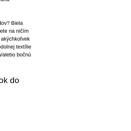
dov? Biela 
ete na ničím 
 akýchkoľvek 
olnej textílie 
a/alebo bočnú 
ok do 