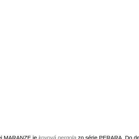
mej MARANZE je 
kovová pergola
 zo série PERARA. Do det