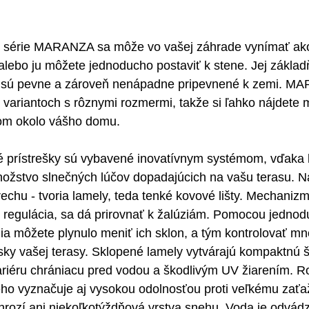
o série MARANZA sa môže vo vašej záhrade vynímať ak
 alebo ju môžete jednoducho postaviť k stene. Jej základň
oré sú pevne a zároveň nenápadne pripevnené k zemi. M
ariantoch s rôznymi rozmermi, takže si ľahko nájdete m
rom okolo vášho domu.
vé prístrešky sú vybavené inovatívnym systémom, vďaka
žstvo slnečných lúčov dopadajúcich na vašu terasu. Naj
trechu - tvoria lamely, teda tenké kovové lišty. Mechaniz
h regulácia, sa dá prirovnať k žalúziám. Pomocou jedno
a môžete plynulo meniť ich sklon, a tým kontrolovať mn
ky vašej terasy. Sklopené lamely vytvárajú kompaktnú št
ariéru chrániacu pred vodou a škodlivým UV žiarením. R
ho vyznačuje aj vysokou odolnosťou proti veľkému zaťaž
hrozí ani niekoľkotýždňová vrstva snehu. Voda je odvád