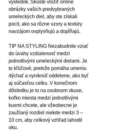
výsledok. Skúste vložiť online 
obrázky vašich predvybraných 
umeleckých diel, aby ste získali 
pocit, ako sa rôzne vzory a textúry 
navzájom ovplyvňujú a dopĺňajú.
TIP NA STYLING Nezabudnite vziať 
do úvahy vzdialenosť medzi 
jednotlivými umeleckými dielami. Je 
to kľúčové, pretože pomáha umeniu 
dýchať a vyniknúť oddelene, ako byť 
aj súčasťou celku. V konečnom 
dôsledku je to na osobnom vkuse, 
koľko miesta medzi jednotlivými 
kusmi chcete, ale vžeobecne je 
zaužíaný rozdiel niekde medzi 3 – 
10 cm, aby celkový vzhľad lahodil 
oku.