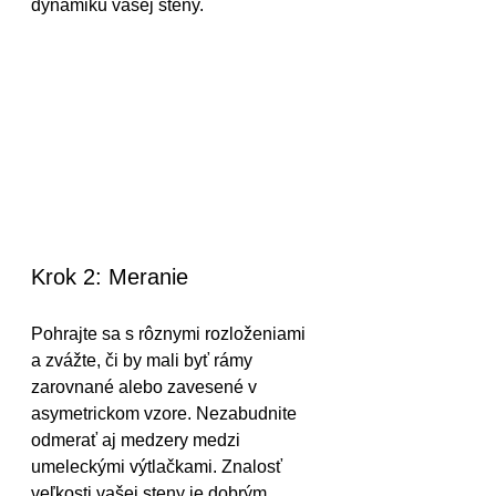
dynamiku vašej steny.
Krok 2: Meranie
Pohrajte sa s rôznymi rozloženiami 
a zvážte, či by mali byť rámy 
zarovnané alebo zavesené v 
asymetrickom vzore. Nezabudnite 
odmerať aj medzery medzi 
umeleckými výtlačkami. Znalosť 
veľkosti vašej steny je dobrým 