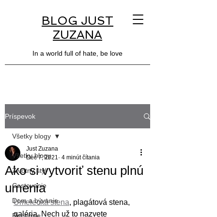
BLOG JUST
ZUZANA
In a world full of hate, be love
Príspevok
Všetky blogy
Just Zuzana
Všetky blogy
Dec 7, 2021
4 minút čítania
Ako si vytvoriť stenu plnú
Životný štýl
umenia
Cestovanie
Dom a bývanie
Umelecká stena
, plagátová stena, 
galéria. Nech už to nazvete 
Recenzie