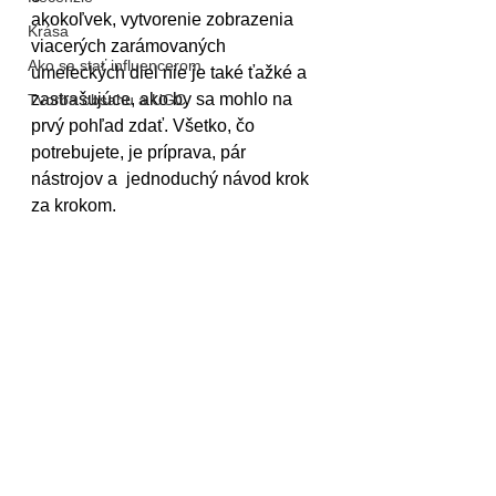
akokoľvek, vytvorenie zobrazenia 
Krása
viacerých zarámovaných 
Ako sa stať influencerom
umeleckých diel nie je také ťažké a 
zastrašujúce, ako by sa mohlo na 
Tvorba obsahu a UGC
prvý pohľad zdať. Všetko, čo 
potrebujete, je príprava, pár 
nástrojov a  jednoduchý návod krok 
za krokom.