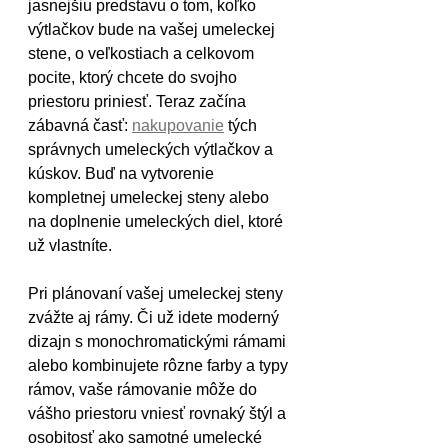
jasnejšiu predstavu o tom, koľko 
výtlačkov bude na vašej umeleckej 
stene, o veľkostiach a celkovom 
pocite, ktorý chcete do svojho 
priestoru priniesť. Teraz začína 
zábavná časť: 
nakupovanie
 tých 
správnych umeleckých výtlačkov a 
kúskov. Buď na vytvorenie 
kompletnej umeleckej steny alebo 
na doplnenie umeleckých diel, ktoré 
už vlastníte.
Pri plánovaní vašej umeleckej steny 
zvážte aj rámy. Či už idete moderný 
dizajn s monochromatickými rámami 
alebo kombinujete rôzne farby a typy 
rámov, vaše rámovanie môže do 
vášho priestoru vniesť rovnaký štýl a 
osobitosť ako samotné umelecké 