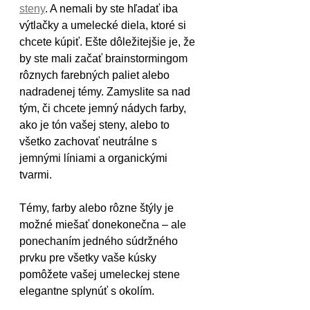
steny
. A nemali by ste hľadať iba 
výtlačky a umelecké diela, ktoré si 
chcete kúpiť. Ešte dôležitejšie je, že 
by ste mali začať brainstormingom 
rôznych farebných paliet alebo 
nadradenej témy. Zamyslite sa nad 
tým, či chcete jemný nádych farby, 
ako je tón vašej steny, alebo to 
všetko zachovať neutrálne s 
jemnými líniami a organickými 
tvarmi.
Témy, farby alebo rôzne štýly je 
možné miešať donekonečna – ale 
ponechaním jedného súdržného 
prvku pre všetky vaše kúsky 
pomôžete vašej umeleckej stene 
elegantne splynúť s okolím.