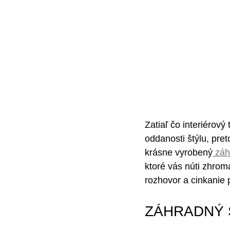
Zatiaľ čo interiérov
oddanosti štýlu, pre
krásne vyrobený
 záh
ktoré vás núti zhrom
rozhovor a cinkanie 
ZÁHRADNÝ 