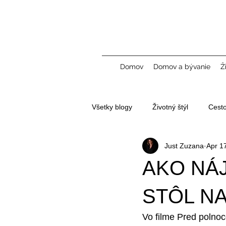
Domov
Domov a bývanie
Ž
Všetky blogy
Životný štýl
Cest
Just Zuzana
Apr 1
Tvorba obsahu a UGC
AKO NÁ
STÔL N
Vo filme Pred polnoco