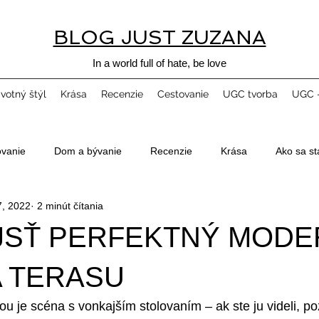
BLOG JUST ZUZANA
In a world full of hate, be love
ivotný štýl
Krása
Recenzie
Cestovanie
UGC tvorba
UGC -
ovanie
Dom a bývanie
Recenzie
Krása
Ako sa st
7, 2022
2 minút čítania
JSŤ PERFEKTNÝ MOD
A TERASU
u je scéna s vonkajším stolovaním – ak ste ju videli, po