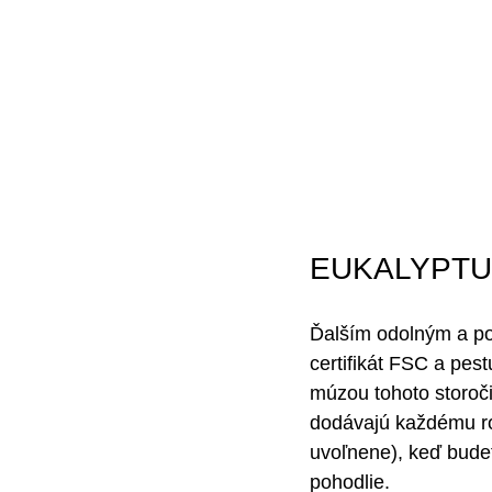
EUKALYPT
Ďalším odolným a po
certifikát FSC a pes
múzou tohoto storoč
dodávajú každému roh
uvoľnene), keď bude
pohodlie.