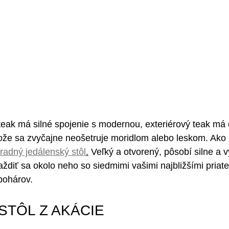
ý teak má silné spojenie s modernou, exteriérový teak má 
tože sa zvyčajne neošetruje moridlom alebo leskom. Ako
radný jedálenský stôl
.
 Veľký a otvorený, pôsobí silne a v
aždiť sa okolo neho so siedmimi vašimi najbližšími priate
pohárov.
STÔL Z AKÁCIE