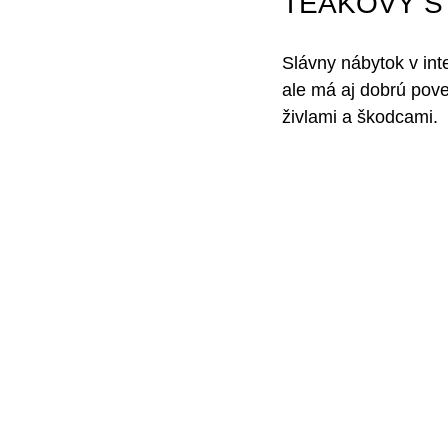
TEAKOVÝ S
Slávny nábytok v inter
ale má aj dobrú pove
živlami a škodcami.