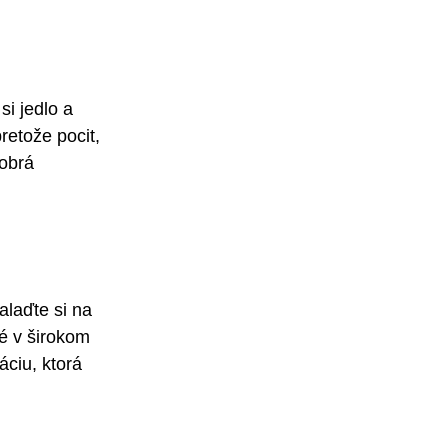
si jedlo a 
retože pocit, 
obrá 
laďte si na 
é v širokom 
áciu, ktorá 