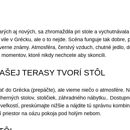
arých aj nových, sa zhromaždila pri stole a vychutnávala 
vile v Grécku, ale o to nejde. Scéna funguje tak dobre, p
ôverne známy. Atmosféra, čerstvý vzduch, chutné jedlo, d
 momentov, ktoré nikdy nechcete aby skoncili.
AŠEJ TERASY TVORÍ STÔL
 do Grécka (prepáčte), ale vieme niečo o atmosfére. Na
herných stolov, stoličiek, záhradného nábytku.. Dostupn
veľkostí, preskúmajte nižšie a nájdite tú správnu kombin
í priestor na oázu pokoja pod holým nebom.