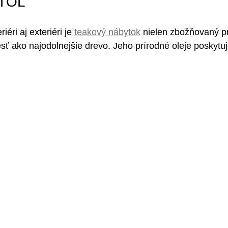
TÔL 
iéri aj exteriéri je 
teakový nábytok
 nielen zbožňovaný pr
sť ako najodolnejšie drevo. Jeho prírodné oleje poskytu