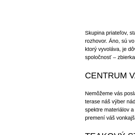
Skupina priateľov, st
rozhovor. Áno, sú vo 
ktorý vyvoláva, je d
spoločnosť – zbierka
CENTRUM V
Nemôžeme vás poslať
terase náš výber nád
spektre materiálov a 
premení váš vonkajš