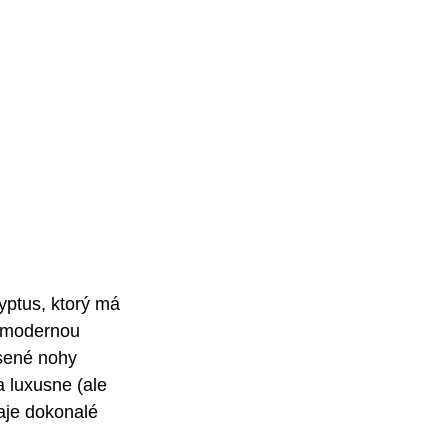
ptus, ktorý má 
e modernou 
sené nohy 
 luxusne (ale 
aje dokonalé 