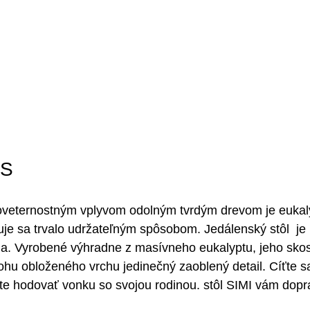
US
veternostným vplyvom odolným tvrdým drevom je eukaly
tuje sa trvalo udržateľným spôsobom. Jedálenský stôl  j
ia. Vyrobené výhradne z masívneho eukalyptu, jeho sko
u obloženého vrchu jedinečný zaoblený detail. Cíťte sa
te hodovať vonku so svojou rodinou. stôl SIMI vám dopr