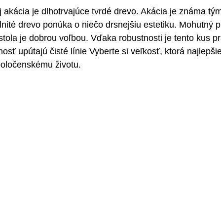
 akácia je dlhotrvajúce tvrdé drevo. Akácia je známa tým
vlnité drevo ponúka o niečo drsnejšiu estetiku. Mohutný 
stola je dobrou voľbou. Vďaka robustnosti je tento kus pr
osť upútajú čisté línie Vyberte si veľkosť, ktorá najlepši
poločenskému životu.