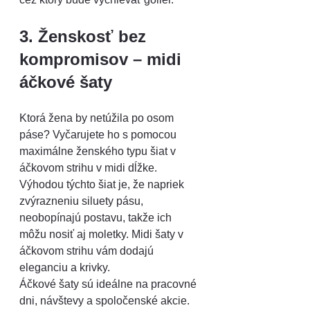
3. Ženskosť bez 
kompromisov – midi 
áčkové šaty
Ktorá žena by netúžila po osom 
páse? Vyčarujete ho s pomocou 
maximálne ženského typu šiat v 
áčkovom strihu v midi dĺžke. 
Výhodou týchto šiat je, že napriek 
zvýrazneniu siluety pásu, 
neobopínajú postavu, takže ich 
môžu nosiť aj moletky. Midi šaty v 
áčkovom strihu vám dodajú 
eleganciu a krivky.
Áčkové šaty sú ideálne na pracovné 
dni, návštevy a spoločenské akcie. 