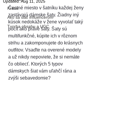
Updated:
Aug 11, 2025
Čestné miesto v šatníku každej ženy 
Krása
zastávajú dámske šaty. Žiadny iný 
Ako sa stať influencerom
kúsok nedokáže v žene vyvolať taký 
Tvorba obsahu a UGC
pocit ako práve šaty. Šaty sú 
multifunkčné, kúpite ich v rôznom 
strihu a zakomponujete do krásnych 
outfitov. Vsaďte na overené modely 
a už nikdy nepoviete, že si nemáte 
čo obliecť. Ktorých 5 typov 
dámskych šiat vám uľahčí rána a 
zvýši sebavedomie?