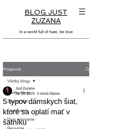
BLOG JUST
ZUZANA
In a world full of hate, be love
Príspevok
Všetky blogy
Just Zuzana
Všetky blogy
Jul 30, 2025
3 minút čítania
5 typov dámskych šiat,
Životný štýl
ktoré sa oplatí mať v
Cestovanie
Dom a bývanie
šatníku
Recenzie