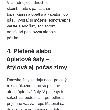
V chladnejších dňoch ich 
skombinujte s pančuchami, 
topánkami na opätku a kabátom do 
pásu. Vybrať si môžete jednofarebné 
verzie alebo šaty so vzorom, 
napríklad pepitovým alebo s 
pásikmi. 
4. Pletené alebo 
úpletové šaty – 
štýlová aj počas zimy
Dámske šaty sa dajú nosiť po celý 
rok a dôkazom toho sú pletené 
alebo úpletové šaty. V pletených 
šatách sa budete cítiť pohodlne a 
príjemne vás zahrejú. Materiál sa 
dokáže krásne prispôsobiť telu a 