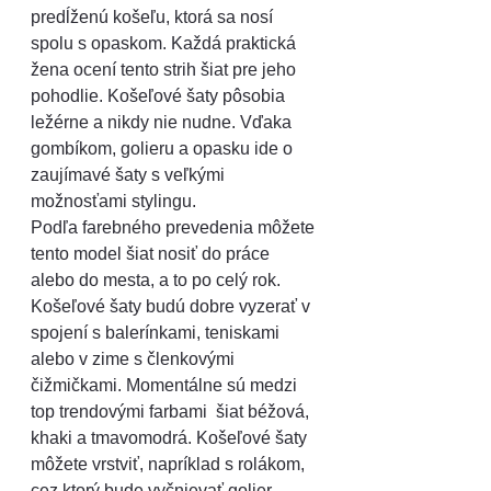
predĺženú košeľu, ktorá sa nosí 
spolu s opaskom. Každá praktická 
žena ocení tento strih šiat pre jeho 
pohodlie. Košeľové šaty pôsobia 
ležérne a nikdy nie nudne. Vďaka 
gombíkom, golieru a opasku ide o 
zaujímavé šaty s veľkými 
možnosťami stylingu.
Podľa farebného prevedenia môžete 
tento model šiat nosiť do práce 
alebo do mesta, a to po celý rok. 
Košeľové šaty budú dobre vyzerať v 
spojení s balerínkami, teniskami 
alebo v zime s členkovými 
čižmičkami. Momentálne sú medzi 
top trendovými farbami  šiat béžová, 
khaki a tmavomodrá. Košeľové šaty 
môžete vrstviť, napríklad s rolákom, 
cez ktorý bude vyčnievať golier.