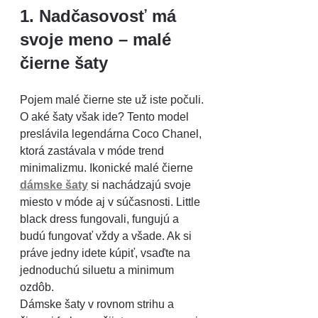
1. Nadčasovosť má 
svoje meno – malé 
čierne šaty
Pojem malé čierne ste už iste počuli. 
O aké šaty však ide? Tento model 
preslávila legendárna Coco Chanel, 
ktorá zastávala v móde trend 
minimalizmu. Ikonické malé čierne 
dámske šaty
 si nachádzajú svoje 
miesto v móde aj v súčasnosti. Little 
black dress fungovali, fungujú a 
budú fungovať vždy a všade. Ak si 
práve jedny idete kúpiť, vsaďte na 
jednoduchú siluetu a minimum 
ozdôb.
Dámske šaty v rovnom strihu a 