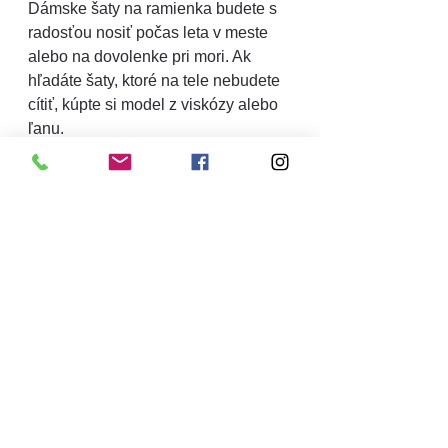
Dámske šaty na ramienka budete s 
radosťou nosiť počas leta v meste 
alebo na dovolenke pri mori. Ak 
hľadáte šaty, ktoré na tele nebudete 
cítiť, kúpte si model z viskózy alebo 
ľanu.
Leto je hravé, a preto sa sústreďte 
na pastelové farby, kvetinové vzory 
alebo tropické motívy. Po zotmení 
prehoďte cez šaty denimovú bundu 
a môžete vyraziť do letného kina. 
Počas dňa k nim dolaďte veľký 
klobúk a sandále. Správne vybrané 
šaty využijete každý deň a budete sa 
cítiť skvele.
*sponzorovaný článok
sponsored post
little black dress
šaty Allegro.sk