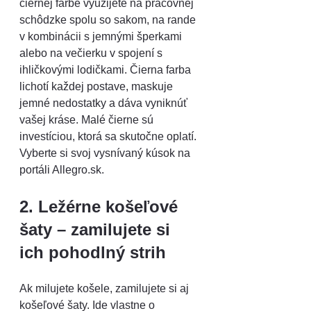
čiernej farbe využijete na pracovnej 
schôdzke spolu so sakom, na rande 
v kombinácii s jemnými šperkami 
alebo na večierku v spojení s 
ihličkovými lodičkami. Čierna farba 
lichotí každej postave, maskuje 
jemné nedostatky a dáva vyniknúť 
vašej kráse. Malé čierne sú 
investíciou, ktorá sa skutočne oplatí. 
Vyberte si svoj vysnívaný kúsok na 
portáli 
Allegro.sk
.
2. Ležérne košeľové 
šaty – zamilujete si 
ich pohodlný strih
Ak milujete košele, zamilujete si aj 
košeľové šaty. Ide vlastne o 