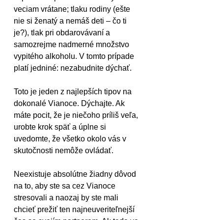
veciam vrátane; tlaku rodiny (ešte 
nie si ženatý a nemáš deti – čo ti 
je?), tlak pri obdarovávaní a 
samozrejme nadmerné množstvo 
vypitého alkoholu. V tomto prípade 
platí jedniné: nezabudnite dýchať.
Toto je jeden z najlepších tipov na 
dokonalé Vianoce. Dýchajte. Ak 
máte pocit, že je niečoho príliš veľa, 
urobte krok späť a úplne si 
uvedomte, že všetko okolo vás v 
skutočnosti nemôže ovládať. 
Neexistuje absolútne žiadny dôvod 
na to, aby ste sa cez Vianoce 
stresovali a naozaj by ste mali 
chcieť prežiť ten najneuveriteľnejší 