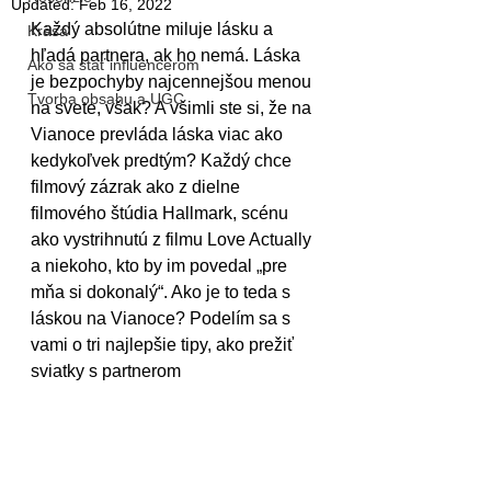
Updated:
Feb 16, 2022
Každý absolútne miluje lásku a 
Krása
hľadá partnera, ak ho nemá. Láska 
Ako sa stať influencerom
je bezpochyby najcennejšou menou 
Tvorba obsahu a UGC
na svete, však? A všimli ste si, že na 
Vianoce prevláda láska viac ako 
kedykoľvek predtým? Každý chce 
filmový zázrak ako z dielne 
filmového štúdia Hallmark, scénu 
ako vystrihnutú z filmu Love Actually 
a niekoho, kto by im povedal „pre 
mňa si dokonalý“. Ako je to teda s 
láskou na Vianoce? Podelím sa s 
vami o tri najlepšie tipy, ako prežiť 
sviatky s partnerom