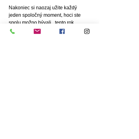
Nakoniec si naozaj užite každý 
jeden spoločný moment, hoci ste 
spolu možno bývali,  tento rok 
vzhľadom na okolnosti, ktoré by ste 
mali prijať mali by ste skúsiť a 
osláviť Vianoce a sviatočné 
obdobie. Všetko sa vždy zdá byť 
prispôsobené tomuto ročnému 
obdobiu, tak to príjmite, užite si to a 
užite si skvelé sviatky!
Tip: Existujú rôzne techniky na 
zvládanie stresu. Jednou z nich je 
dychové cvičenie alebo 
aromaterapia. Pokojne môžete 
vyskúšať aj užívanie 
CBD oleja
alebo magnézia.