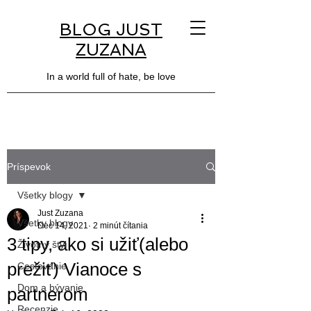
BLOG JUST
ZUZANA
In a world full of hate, be love
Príspevok
Všetky blogy
Just Zuzana
Všetky blogy
Dec 14, 2021
2 minút čítania
3 tipy, ako si užiť(alebo
Životný štýl
prežiť) Vianoce s
Cestovanie
Dom a bývanie
partnerom
Recenzie