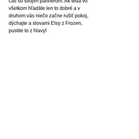
čas so svojím partnerom. Ak teda vo 
všetkom hľadáte len to dobré a v 
druhom vás niečo začne rušiť pokoj, 
dýchajte a slovami Elsy z Frozen, 
pustite to z hlavy!