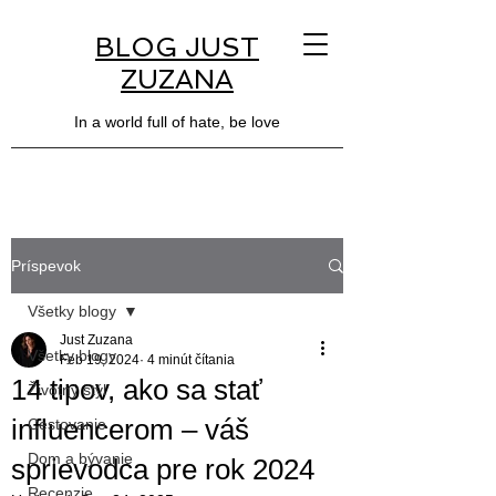
BLOG JUST
ZUZANA
In a world full of hate, be love
Príspevok
Všetky blogy
Just Zuzana
Všetky blogy
Feb 19, 2024
4 minút čítania
14 tipov, ako sa stať
Životný štýl
influencerom – váš
Cestovanie
Dom a bývanie
sprievodca pre rok 2024
Recenzie