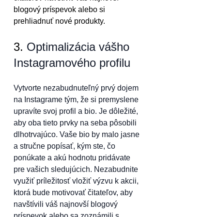
blogový príspevok alebo si 
prehliadnuť nové produkty.
3. 
Optimalizácia vášho 
Instagramového profilu
Vytvorte nezabudnuteľný prvý dojem 
na Instagrame tým, že si premyslene 
upravíte svoj profil a bio. Je dôležité, 
aby oba tieto prvky na seba pôsobili 
dlhotrvajúco. Vaše bio by malo jasne 
a stručne popísať, kým ste, čo 
ponúkate a akú hodnotu pridávate 
pre vašich sledujúcich. Nezabudnite 
využiť príležitosť vložiť výzvu k akcii, 
ktorá bude motivovať čitateľov, aby 
navštívili váš najnovší blogový 
príspevok alebo sa zoznámili s 