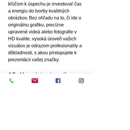
kľúčom k úspechu je investovať čas 
a energiu do tvorby kvalitných 
obrázkov. Bez ohľadu na to, či ide o 
originálnu grafiku, precízne 
upravené videá alebo fotografie v 
HD kvalite, vysoká úroveň vašich 
vizuálov je odrazom profesionality a 
dôkladnosti, s akou pristupujete k 
prezentácii vašej značky.
13. Konzistentnosť vo 
svojom rozvrhu 
príspevkov
Udržiavanie súladu vo vašom 
obsahu vyžaduje viac než len 
udržanie špecifického štýlu; je 