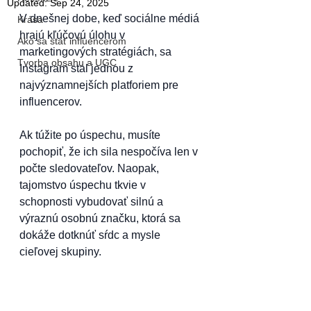
Updated:
Sep 24, 2025
V dnešnej dobe, keď sociálne médiá 
Krása
hrajú kľúčovú úlohu v 
Ako sa stať influencerom
marketingových stratégiách, sa 
Tvorba obsahu a UGC
Instagram stal jednou z 
najvýznamnejších platforiem pre 
influencerov. 
Ak túžite po úspechu, musíte 
pochopiť, že ich sila nespočíva len v 
počte sledovateľov. Naopak, 
tajomstvo úspechu tkvie v 
schopnosti vybudovať silnú a 
výraznú osobnú značku, ktorá sa 
dokáže dotknúť sŕdc a mysle 
cieľovej skupiny.