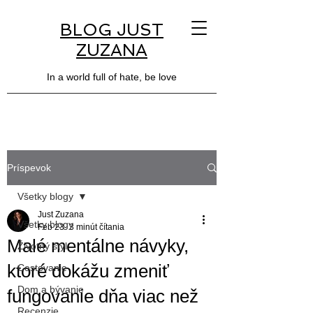
BLOG JUST
ZUZANA
In a world full of hate, be love
Príspevok
Všetky blogy
Just Zuzana
Všetky blogy
Feb 23
3 minút čítania
Malé mentálne návyky,
Životný štýl
ktoré dokážu zmeniť
Cestovanie
Dom a bývanie
fungovanie dňa viac než
Recenzie