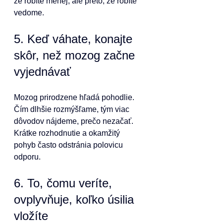
že robíte menej, ale preto, že robíte 
vedome.
5. Keď váhate, konajte 
skôr, než mozog začne 
vyjednávať
Mozog prirodzene hľadá pohodlie. 
Čím dlhšie rozmýšľame, tým viac 
dôvodov nájdeme, prečo nezačať.
Krátke rozhodnutie a okamžitý 
pohyb často odstránia polovicu 
odporu.
6. To, čomu veríte, 
ovplyvňuje, koľko úsilia 
vložíte