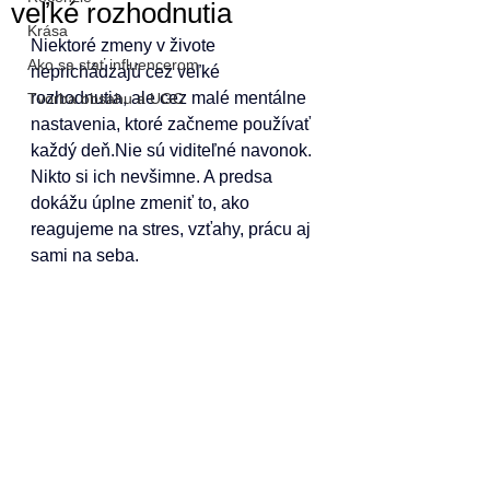
veľké rozhodnutia
Krása
Niektoré zmeny v živote 
Ako sa stať influencerom
neprichádzajú cez veľké 
rozhodnutia, ale cez malé mentálne 
Tvorba obsahu a UGC
nastavenia, ktoré začneme používať 
každý deň.Nie sú viditeľné navonok. 
Nikto si ich nevšimne. A predsa 
dokážu úplne zmeniť to, ako 
reagujeme na stres, vzťahy, prácu aj 
sami na seba.