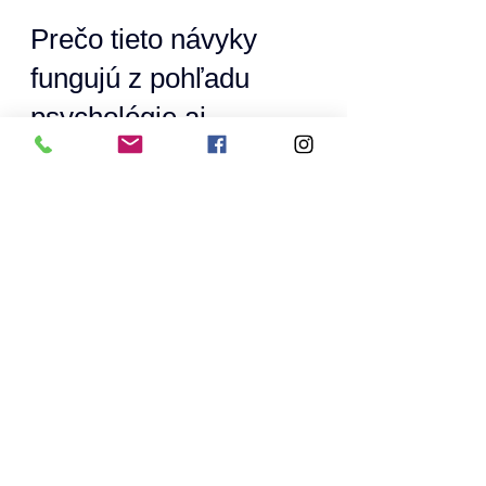
Prečo tieto návyky 
fungujú z pohľadu 
psychológie aj 
každodenného života
Nejde o veľké životné zmeny.Ide o 
malé zásahy do automatických 
reakcií.
Práve tie totiž rozhodujú:
ako zvládame stres,
ako komunikujeme,
ako sa rozhodujeme,
ako sa cítime na konci dňa.
Zmena správania nezačína 
disciplínou. Začína uvedomením.