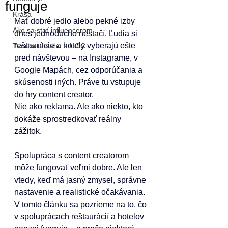
funguje
Krása
Mať dobré jedlo alebo pekné izby 
Ako sa stať influencerom
dnes jednoducho nestačí. Ľudia si 
reštaurácie a hotely vyberajú ešte 
Tvorba obsahu a UGC
pred návštevou – na Instagrame, v 
Google Mapách, cez odporúčania a 
skúsenosti iných. Práve tu vstupuje 
do hry content creator.
Nie ako reklama. Ale ako niekto, kto 
dokáže sprostredkovať reálny 
zážitok.
Spolupráca s content creatorom 
môže fungovať veľmi dobre. Ale len 
vtedy, keď má jasný zmysel, správne 
nastavenie a realistické očakávania. 
V tomto článku sa pozrieme na to, čo 
v spoluprácach reštaurácií a hotelov 