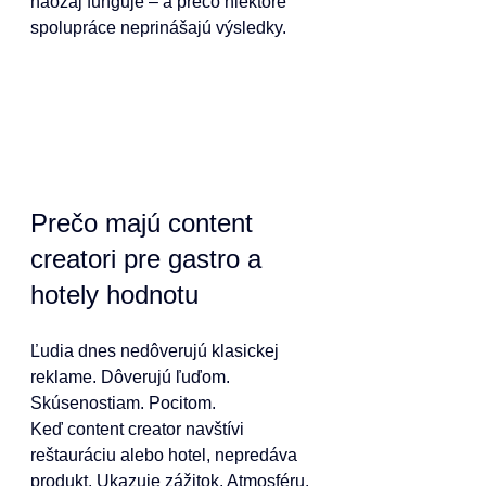
naozaj funguje – a prečo niektoré 
spolupráce neprinášajú výsledky.
Prečo majú content 
creatori pre gastro a 
hotely hodnotu
Ľudia dnes nedôverujú klasickej 
reklame. Dôverujú ľuďom. 
Skúsenostiam. Pocitom.
Keď content creator navštívi 
reštauráciu alebo hotel, nepredáva 
produkt. Ukazuje zážitok. Atmosféru. 