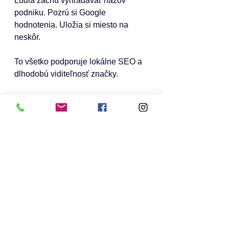
Ľudia začnú vyhľadávať názov 
podniku. Pozrú si Google 
hodnotenia. Uložia si miesto na 
neskôr.
To všetko podporuje lokálne SEO a 
dlhodobú viditeľnosť značky.
Prečo sa oplatí brať 
content creatorov vážne
Dobrý content zostáva. Dá sa použiť 
na sociálne siete, web, reklamy aj 
prezentácie.
Zvyšuje dôveru. Pomáha 
rozhodovaniu. A buduje obraz 
značky.
Reštaurácie a hotely, ktoré to 