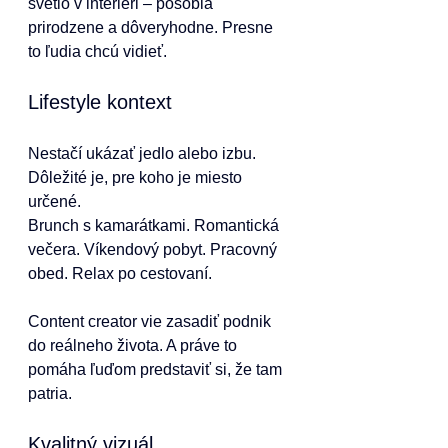
svetlo v interiéri – pôsobia 
prirodzene a dôveryhodne. Presne 
to ľudia chcú vidieť.
Lifestyle kontext
Nestačí ukázať jedlo alebo izbu. 
Dôležité je, pre koho je miesto 
určené.
Brunch s kamarátkami. Romantická 
večera. Víkendový pobyt. Pracovný 
obed. Relax po cestovaní.
Content creator vie zasadiť podnik 
do reálneho života. A práve to 
pomáha ľuďom predstaviť si, že tam 
patria.
Kvalitný vizuál