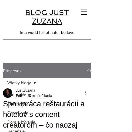
BLOG JUST
ZUZANA
In a world full of hate, be love
Príspevok
Všetky blogy
Just Zuzana
Všetky blogy
Feb 11
3 minút čítania
Spolupráca reštaurácií a
Životný štýl
hotelov s content
Cestovanie
Dom a bývanie
creatorom – čo naozaj
Recenzie