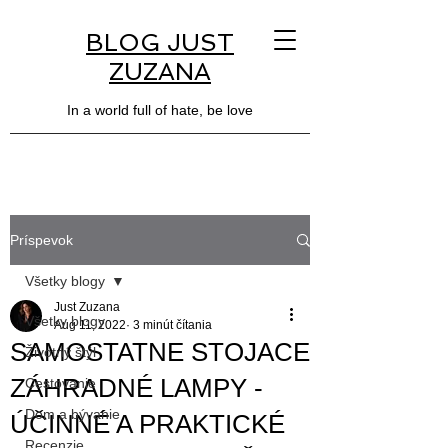
BLOG JUST
ZUZANA
In a world full of hate, be love
Príspevok
Všetky blogy
Just Zuzana
Všetky blogy
Aug 11, 2022
3 minút čítania
SAMOSTATNE STOJACE
Životný štýl
ZÁHRADNÉ LAMPY -
Cestovanie
Dom a bývanie
ÚČINNÉ A PRAKTICKÉ
Recenzie