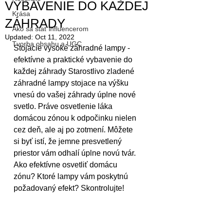
VYBAVENIE DO KAŽDEJ
Krása
ZÁHRADY
Ako sa stať influencerom
Updated:
Oct 11, 2022
Tvorba obsahu a UGC
Stojacie vysoké záhradné lampy - 
efektívne a praktické vybavenie do 
každej záhrady Starostlivo zladené 
záhradné lampy stojace na výšku 
vnesú do vašej záhrady úplne nové 
svetlo. Práve osvetlenie láka 
domácou zónou k odpočinku nielen 
cez deň, ale aj po zotmení. Môžete 
si byť istí, že jemne presvetlený 
priestor vám odhalí úplne novú tvár. 
Ako efektívne osvetliť domácu 
zónu? Ktoré lampy vám poskytnú 
požadovaný efekt? Skontrolujte!