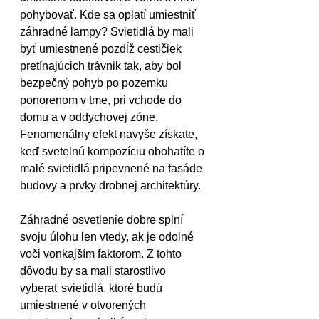
pohybovať. Kde sa oplatí umiestniť 
záhradné lampy? Svietidlá by mali 
byť umiestnené pozdĺž cestičiek 
pretínajúcich trávnik tak, aby bol 
bezpečný pohyb po pozemku 
ponorenom v tme, pri vchode do 
domu a v oddychovej zóne. 
Fenomenálny efekt navyše získate, 
keď svetelnú kompozíciu obohatíte o 
malé svietidlá pripevnené na fasáde 
budovy a prvky drobnej architektúry.
Záhradné osvetlenie dobre splní 
svoju úlohu len vtedy, ak je odolné 
voči vonkajším faktorom. Z tohto 
dôvodu by sa mali starostlivo 
vyberať svietidlá, ktoré budú 
umiestnené v otvorených 