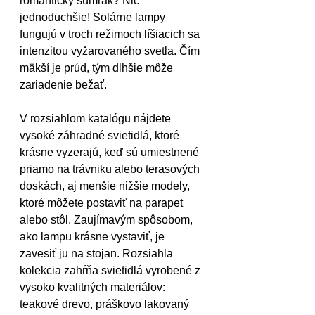
romantický súmrak? Nič 
jednoduchšie! Solárne lampy 
fungujú v troch režimoch líšiacich sa 
intenzitou vyžarovaného svetla. Čím 
mäkší je prúd, tým dlhšie môže 
zariadenie bežať.
V rozsiahlom katalógu nájdete 
vysoké záhradné svietidlá, ktoré 
krásne vyzerajú, keď sú umiestnené 
priamo na trávniku alebo terasových 
doskách, aj menšie nižšie modely, 
ktoré môžete postaviť na parapet 
alebo stôl. Zaujímavým spôsobom, 
ako lampu krásne vystaviť, je 
zavesiť ju na stojan. Rozsiahla 
kolekcia zahŕňa svietidlá vyrobené z 
vysoko kvalitných materiálov: 
teakové drevo, práškovo lakovaný 