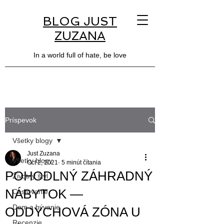
BLOG JUST
ZUZANA
In a world full of hate, be love
Príspevok
Všetky blogy
Just Zuzana
Všetky blogy
Oct 2, 2021
5 minút čítania
POHODLNÝ ZÁHRADNÝ
Životný štýl
NÁBYTOK —
Cestovanie
Dom a bývanie
ODDYCHOVÁ ZÓNA U
Recenzie