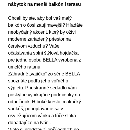
nábytok na menší balkón i terasu
Chceli by ste, aby bol váš malý 
balkón o čosi zaujímavejší? Hľadáte 
neobyčajný akcent, ktorý by oživí 
moderne zariadený priestor na 
čerstvom vzduchu? Vaše 
očakávania splní štýlová hojdačka 
pre jednu osobu BELLA vyrobená z 
umelého ratanu.
Záhradné „vajíčko“ zo série BELLA 
spoznáte podľa jeho voľného 
výpletu. Priestranné sedadlo vám 
poskytne vynikajúce podmienky na 
odpočinok. Hlboké kreslo, mäkučký 
vankúš, pohojdávanie sa v 
osviežujúcom vánku a lúče slnka 
dopadajúce na tvár... 
Viete si predstaviť lepší oddych po 