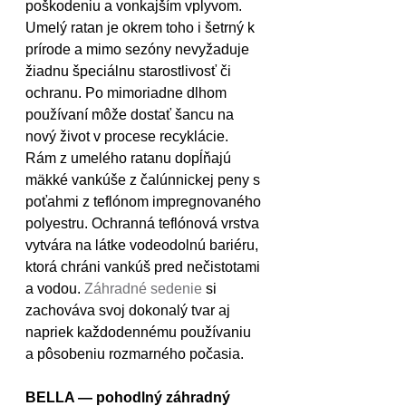
poškodeniu a vonkajším vplyvom. 
Umelý ratan je okrem toho i šetrný k 
prírode a mimo sezóny nevyžaduje 
žiadnu špeciálnu starostlivosť či 
ochranu. Po mimoriadne dlhom 
používaní môže dostať šancu na 
nový život v procese recyklácie.
Rám z umelého ratanu dopĺňajú 
mäkké vankúše z čalúnnickej peny s 
poťahmi z teflónom impregnovaného 
polyestru. Ochranná teflónová vrstva 
vytvára na látke vodeodolnú bariéru, 
ktorá chráni vankúš pred nečistotami 
a vodou. 
Záhradné sedenie
 si 
zachováva svoj dokonalý tvar aj 
napriek každodennému používaniu 
a pôsobeniu rozmarného počasia.
BELLA — pohodlný záhradný 