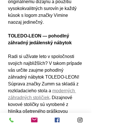
originálnemu dizajnu a použitiu 
vysokokvalitných surovín je každý 
kúsok s logom značky Vimine 
naozaj jedinečný.
TOLEDO-LEON — pohodlný 
záhradný jedálenský nábytok
Radi si užívate leto v spoločnosti 
svojich najbližších? V takom prípade 
vás určite zaujme pohodlný 
záhradný nábytok TOLEDO-LEON! 
Súprava značky Zumm sa skladá z 
rozkladacieho stola a 
moderných 
záhradných stoličiek
. Dizajnové 
kovové stoličky sú vyrobené z 
hliníka ošetreného práškovou 
farbou. Vyznačujú sa najmä svojím 
jedinečným tvarom, ktorý dokonale 