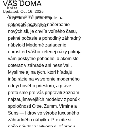
VÁS DOMA
Krása
Updated:
Oct 16, 2025
Ako sa stať influencerom
To jediné, čo potrebujete na 
dokonalý oddych a načerpanie 
Tvorba obsahu a UGC
nových síl, je chvíľa voľného času, 
pekné počasie a pohodlný záhradný 
nábytok! Moderné zariadenie 
uprostred vášho zelenej oázy pokoja 
vám poskytne pohodlie, o akom ste 
doteraz v záhrade ani nesnívali. 
Myslíme aj na tých, ktorí hľadajú 
inšpirácie na vytvorenie moderného 
oddychového priestoru, a práve 
preto sme pre vás pripravili zoznam 
najzaujímavejších modelov z ponúk 
spoločností Oltre, Zumm, Vimine a 
Suns — lídrov vo výrobe luxusného 
záhradného nábytku. Prezrite si 
naše návrhy a vytvorte si záhradu 