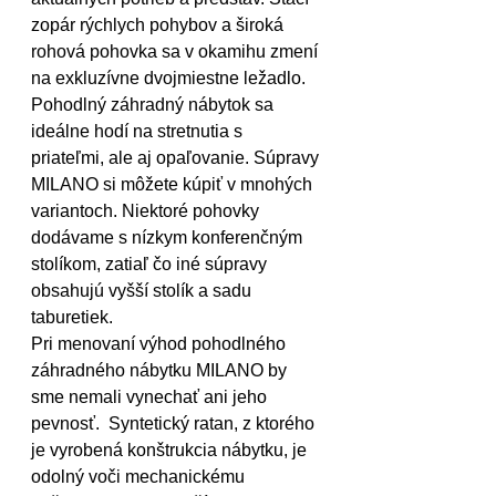
zopár rýchlych pohybov a široká 
rohová pohovka sa v okamihu zmení 
na exkluzívne dvojmiestne ležadlo. 
Pohodlný záhradný nábytok sa 
ideálne hodí na stretnutia s 
priateľmi, ale aj opaľovanie. Súpravy 
MILANO si môžete kúpiť v mnohých 
variantoch. Niektoré pohovky 
dodávame s nízkym konferenčným 
stolíkom, zatiaľ čo iné súpravy 
obsahujú vyšší stolík a sadu 
taburetiek.
Pri menovaní výhod pohodlného 
záhradného nábytku MILANO by 
sme nemali vynechať ani jeho 
pevnosť.  Syntetický ratan, z ktorého 
je vyrobená konštrukcia nábytku, je 
odolný voči mechanickému 