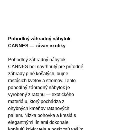
Pohodlný záhradný nábytok 
CANNES — závan exotiky 
Pohodlný záhradný nábytok 
CANNES bol navrhnutý pre prírodné 
záhrady plné košatých, bujne 
rastúcich kvetov a stromov. Tento 
pohodlný záhradný nábytok je 
vyrobený z ratanu — exotického 
materiálu, ktorý pochádza z 
ohybných kmeňov ratanových 
paliem. Nízka pohovka a kreslá s 
elegantnými líniami dokonale 
kopírujú krivky tela a poskytnú vaším 