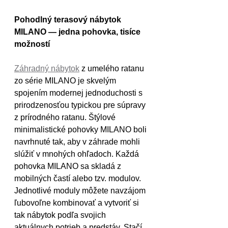
Pohodlný terasový nábytok 
MILANO — jedna pohovka, tisíce 
možností
Záhradný nábytok
 z umelého ratanu 
zo série MILANO je skvelým 
spojením modernej jednoduchosti s 
prirodzenosťou typickou pre súpravy 
z prírodného ratanu. Štýlové 
minimalistické pohovky MILANO boli 
navrhnuté tak, aby v záhrade mohli 
slúžiť v mnohých ohľadoch. Každá 
pohovka MILANO sa skladá z 
mobilných častí alebo tzv. modulov. 
Jednotlivé moduly môžete navzájom 
ľubovoľne kombinovať a vytvoriť si 
tak nábytok podľa svojich 
aktuálnych potrieb a predstáv. Stačí 