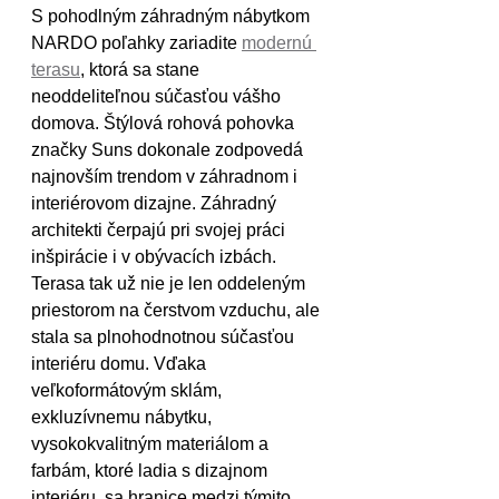
S pohodlným záhradným nábytkom 
NARDO poľahky zariadite 
modernú 
terasu
, ktorá sa stane 
neoddeliteľnou súčasťou vášho 
domova. Štýlová rohová pohovka 
značky Suns dokonale zodpovedá 
najnovším trendom v záhradnom i 
interiérovom dizajne. Záhradný 
architekti čerpajú pri svojej práci 
inšpirácie i v obývacích izbách. 
Terasa tak už nie je len oddeleným 
priestorom na čerstvom vzduchu, ale 
stala sa plnohodnotnou súčasťou 
interiéru domu. Vďaka 
veľkoformátovým sklám, 
exkluzívnemu nábytku, 
vysokokvalitným materiálom a 
farbám, ktoré ladia s dizajnom 
interiéru, sa hranice medzi týmito 