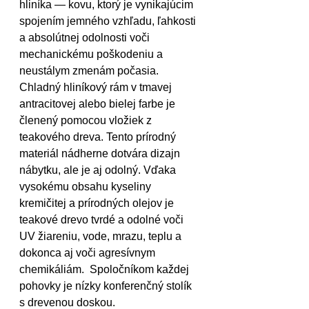
hliníka — kovu, ktorý je vynikajúcim 
spojením jemného vzhľadu, ľahkosti 
a absolútnej odolnosti voči 
mechanickému poškodeniu a 
neustálym zmenám počasia. 
Chladný hliníkový rám v tmavej 
antracitovej alebo bielej farbe je 
členený pomocou vložiek z 
teakového dreva. Tento prírodný 
materiál nádherne dotvára dizajn 
nábytku, ale je aj odolný. Vďaka 
vysokému obsahu kyseliny 
kremičitej a prírodných olejov je 
teakové drevo tvrdé a odolné voči 
UV žiareniu, vode, mrazu, teplu a 
dokonca aj voči agresívnym 
chemikáliám.  Spoločníkom každej 
pohovky je nízky konferenčný stolík 
s drevenou doskou.