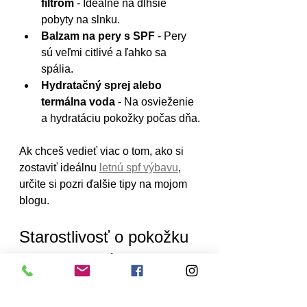
filtrom
 - Ideálne na dlhšie 
pobyty na slnku.
Balzam na pery s SPF
 - Pery 
sú veľmi citlivé a ľahko sa 
spália.
Hydratačný sprej alebo 
termálna voda
 - Na osvieženie 
a hydratáciu pokožky počas dňa.
Ak chceš vedieť viac o tom, ako si 
zostaviť ideálnu 
letnú spf výbavu
, 
určite si pozri ďalšie tipy na mojom 
blogu.
Starostlivosť o pokožku 
po opaľovaní
Ochrana pred slnkom nekončí 