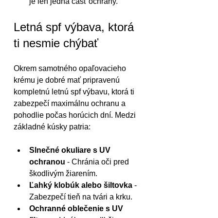
je len jedna časť ochrany.
Letná spf výbava, ktorá 
ti nesmie chýbať
Okrem samotného opaľovacieho 
krému je dobré mať pripravenú 
kompletnú letnú spf výbavu, ktorá ti 
zabezpečí maximálnu ochranu a 
pohodlie počas horúcich dní. Medzi 
základné kúsky patria:
Slnečné okuliare s UV 
ochranou
 - Chránia oči pred 
škodlivým žiarením.
Ľahký klobúk alebo šiltovka
 - 
Zabezpečí tieň na tvári a krku.
Ochranné oblečenie s UV 