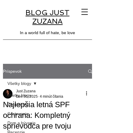
BLOG JUST
ZUZANA
In a world full of hate, be love
Príspevok
Všetky blogy
Just Zuzana
Všetky blogy
Dec 30, 2025
4 minút čítania
Najlepšia letná SPF
Životný štýl
ochrana: Kompletný
Cestovanie
Dom a bývanie
sprievodca pre tvoju
Recenzie