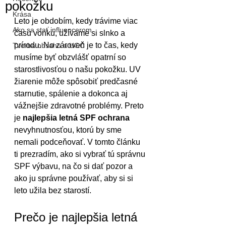
pokožku
Krása
Leto je obdobím, kedy trávime viac 
Ako sa stať influencerom
času vonku, užívame si slnko a 
prírodu. No zároveň je to čas, kedy 
Tvorba obsahu a UGC
musíme byť obzvlášť opatrní so 
starostlivosťou o našu pokožku. UV 
žiarenie môže spôsobiť predčasné 
starnutie, spálenie a dokonca aj 
vážnejšie zdravotné problémy. Preto 
je 
najlepšia letná SPF ochrana
nevyhnutnosťou, ktorú by sme 
nemali podceňovať. V tomto článku 
ti prezradím, ako si vybrať tú správnu 
SPF výbavu, na čo si dať pozor a 
ako ju správne používať, aby si si 
leto užila bez starostí.
Prečo je najlepšia letná 