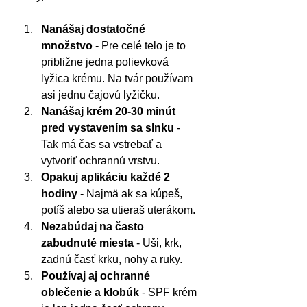
Nanášaj dostatočné 
množstvo
 - Pre celé telo je to 
približne jedna polievková 
lyžica krému. Na tvár používam 
asi jednu čajovú lyžičku.
Nanášaj krém 20-30 minút 
pred vystavením sa slnku
 - 
Tak má čas sa vstrebať a 
vytvoriť ochrannú vrstvu.
Opakuj aplikáciu každé 2 
hodiny
 - Najmä ak sa kúpeš, 
potíš alebo sa utieraš uterákom.
Nezabúdaj na často 
zabudnuté miesta
 - Uši, krk, 
zadnú časť krku, nohy a ruky.
Používaj aj ochranné 
oblečenie a klobúk
 - SPF krém 