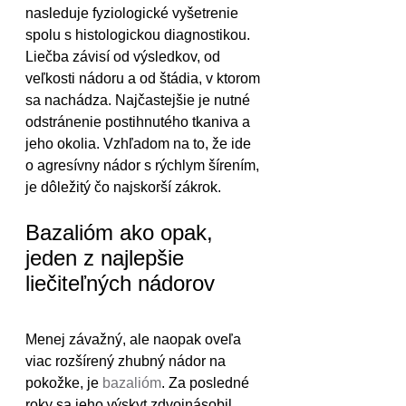
nasleduje fyziologické vyšetrenie 
spolu s histologickou diagnostikou. 
Liečba závisí od výsledkov, od 
veľkosti nádoru a od štádia, v ktorom 
sa nachádza. Najčastejšie je nutné 
odstránenie postihnutého tkaniva a 
jeho okolia. Vzhľadom na to, že ide 
o agresívny nádor s rýchlym šírením, 
je dôležitý čo najskorší zákrok.
Bazalióm ako opak, 
jeden z najlepšie 
liečiteľných nádorov
Menej závažný, ale naopak oveľa 
viac rozšírený zhubný nádor na 
pokožke, je 
bazalióm
. Za posledné 
roky sa jeho výskyt zdvojnásobil, 