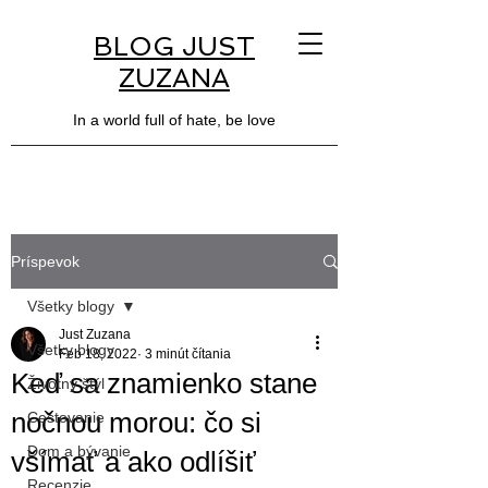
BLOG JUST
ZUZANA
In a world full of hate, be love
Príspevok
Všetky blogy
Just Zuzana
Všetky blogy
Feb 18, 2022
3 minút čítania
Keď sa znamienko stane
Životný štýl
nočnou morou: čo si
Cestovanie
Dom a bývanie
všímať a ako odlíšiť
Recenzie