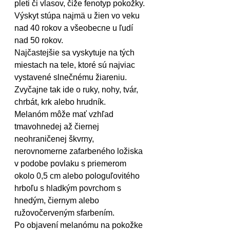
pleti či vlasov, čiže fenotyp pokožky. 
Výskyt stúpa najmä u žien vo veku 
nad 40 rokov a všeobecne u ľudí 
nad 50 rokov.
Najčastejšie sa vyskytuje na tých 
miestach na tele, ktoré sú najviac 
vystavené slnečnému žiareniu. 
Zvyčajne tak ide o ruky, nohy, tvár, 
chrbát, krk alebo hrudník.
Melanóm môže mať vzhľad 
tmavohnedej až čiernej 
neohraničenej škvrny, 
nerovnomerne zafarbeného ložiska 
v podobe povlaku s priemerom 
okolo 0,5 cm alebo pologuľovitého 
hrboľu s hladkým povrchom s 
hnedým, čiernym alebo 
ružovočerveným sfarbením.
Po objavení melanómu na pokožke 