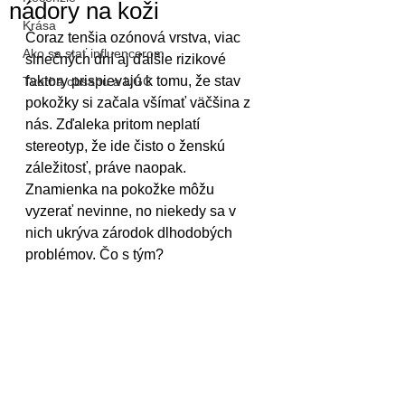
nádory na koži
Krása
Čoraz tenšia ozónová vrstva, viac 
Ako sa stať influencerom
slnečných dní aj ďalšie rizikové 
faktory prispievajú k tomu, že stav 
Tvorba obsahu a UGC
pokožky si začala všímať väčšina z 
nás. Zďaleka pritom neplatí 
stereotyp, že ide čisto o ženskú 
záležitosť, práve naopak. 
Znamienka na pokožke môžu 
vyzerať nevinne, no niekedy sa v 
nich ukrýva zárodok dlhodobých 
problémov. Čo s tým?