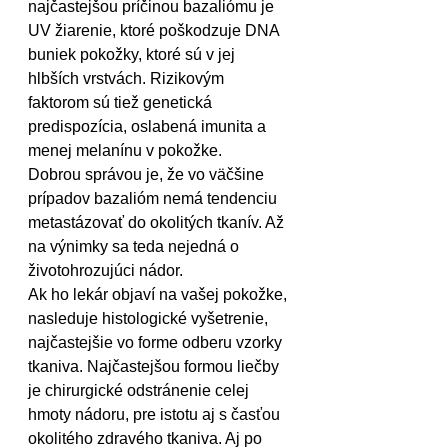
najčastejšou príčinou bazaliómu je 
UV žiarenie, ktoré poškodzuje DNA 
buniek pokožky, ktoré sú v jej 
hlbších vrstvách. Rizikovým 
faktorom sú tiež genetická 
predispozícia, oslabená imunita a 
menej melanínu v pokožke.
Dobrou správou je, že vo väčšine 
prípadov bazalióm nemá tendenciu 
metastázovať do okolitých tkanív. Až 
na výnimky sa teda nejedná o 
životohrozujúci nádor.
Ak ho lekár objaví na vašej pokožke, 
nasleduje histologické vyšetrenie, 
najčastejšie vo forme odberu vzorky 
tkaniva. Najčastejšou formou liečby 
je chirurgické odstránenie celej 
hmoty nádoru, pre istotu aj s časťou 
okolitého zdravého tkaniva. Aj po 