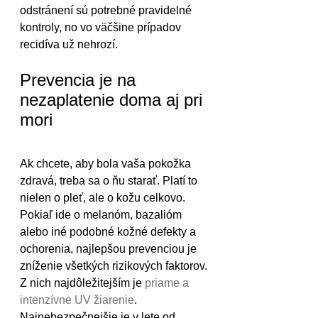
odstránení sú potrebné pravidelné 
kontroly, no vo väčšine prípadov 
recidíva už nehrozí.
Prevencia je na 
nezaplatenie doma aj pri 
mori
Ak chcete, aby bola vaša pokožka 
zdravá, treba sa o ňu starať. Platí to 
nielen o pleť, ale o kožu celkovo. 
Pokiaľ ide o melanóm, bazalióm 
alebo iné podobné kožné defekty a 
ochorenia, najlepšou prevenciou je 
zníženie všetkých rizikových faktorov.
Z nich najdôležitejším je 
priame a 
intenzívne UV žiarenie
. 
Najnebezpečnejšie je v lete od 