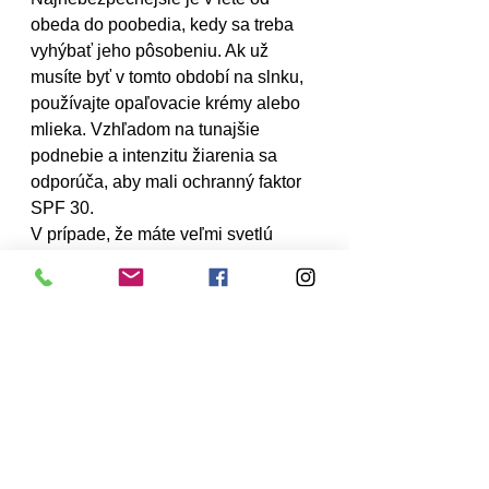
obeda do poobedia, kedy sa treba 
vyhýbať jeho pôsobeniu. Ak už 
musíte byť v tomto období na slnku, 
používajte opaľovacie krémy alebo 
mlieka. Vzhľadom na tunajšie 
podnebie a intenzitu žiarenia sa 
odporúča, aby mali ochranný faktor 
SPF 30.
V prípade, že máte veľmi svetlú 
pokožku, ryšavé vlasy, modré oči a 
koža sa vám ani neopáli, ale rovno 
sčervenie a spáli sa, ochranný faktor 
by mal byť 50 a viac.
V prípade, že sa nechcete cielene 
opaľovať, pokožku viete ochrániť aj 
vhodným odevom. To platí najmä 
vtedy, ak vykonávate nejaké domáce 
práce v záhrade, napríklad 
kosíte 