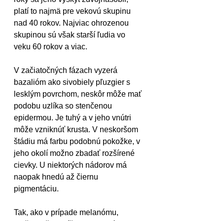
platí to najmä pre vekovú skupinu 
nad 40 rokov. Najviac ohrozenou 
skupinou sú však starší ľudia vo 
veku 60 rokov a viac.
V začiatočných fázach vyzerá 
bazalióm ako sivobiely pľuzgier s 
lesklým povrchom, neskôr môže mať 
podobu uzlíka so stenčenou 
epidermou. Je tuhý a v jeho vnútri 
môže vzniknúť krusta. V neskoršom 
štádiu má farbu podobnú pokožke, v 
jeho okolí možno zbadať rozšírené 
cievky. U niektorých nádorov má 
naopak hnedú až čiernu 
pigmentáciu.
Tak, ako v prípade melanómu, 