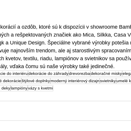
korácií a ozdôb, ktoré sú k dispozícii v showroome Bamb
ch a rešpektovaných značiek ako Mica, Silkka, Casa V
k a Unique Design. Špeciálne vybrané výrobky potešia n
vuje najnovším trendom, ale aj starostlivým spracovaním
 kvetov, textilu, riadu, lampiónov a svietnikov sa použív
riály, vďaka čomu sú naše výrobky také jedinečné.
cie do interiéru
dekorácie do záhrady
drevorezba
dekoračné misky
eleg
é dekorácie
štýlové doplnky
moderný interiérový dizajn
svietniky
umelé k
 deky
lampióny
vázy s kvetmi