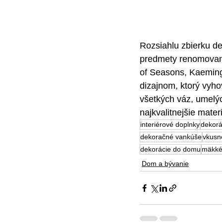
Rozsiahlu zbierku de
predmety renomovaný
of Seasons, Kaeming
dizajnom, ktorý vyho
všetkých váz, umelých
najkvalitnejšie mate
interiérové doplnky
dekorá
dekoračné vankúše
vkusn
dekorácie do domu
mäkké
Dom a bývanie