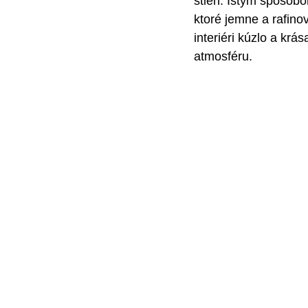
stien. Istým spôsobo
ktoré jemne a rafino
interiéri kúzlo a kr
atmosféru.