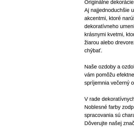
Originálne dekorácie
Aj najjednoduchšie u
akcentmi, ktoré narú
dekoratívneho umenia
krásnymi kvetmi, kto
žiarou alebo drevore
chýbať.
Naše ozdoby a ozdoby
vám pomôžu efektne 
spríjemnia večerný 
V rade dekoratívnych
Noblesné farby zodp
spracovania sú chara
Dôverujte našej zna