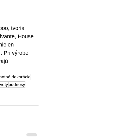
oo, tvoria 
ivante, House 
ielen 
. Pri výrobe 
ajú 
antné dekorácie
vety
podnosy