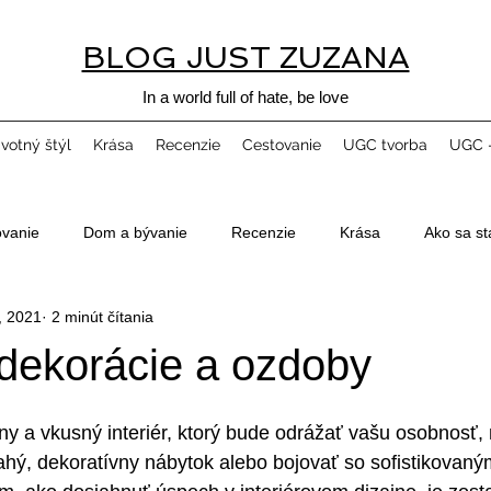
BLOG JUST ZUZANA
In a world full of hate, be love
ivotný štýl
Krása
Recenzie
Cestovanie
UGC tvorba
UGC -
ovanie
Dom a bývanie
Recenzie
Krása
Ako sa st
, 2021
2 minút čítania
dekorácie a ozdoby
ásny a vkusný interiér, ktorý bude odrážať vašu osobnosť,
hý, dekoratívny nábytok alebo bojovať so sofistikovaný