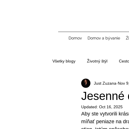
Domov
Domov a bývanie
Ž
Všetky blogy
Životný štýl
Cest
Just Zuzana
Nov 9
Tvorba obsahu a UGC
Jesenné 
Updated:
Oct 16, 2025
Aby ste vytvorili kr
míňať peniaze na dra