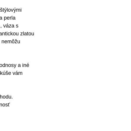
štýlovými 
a perla 
, váza s 
antickou zlatou 
ri nemôžu 
odnosy a iné 
nkúše vám 
hodu. 
nosť 