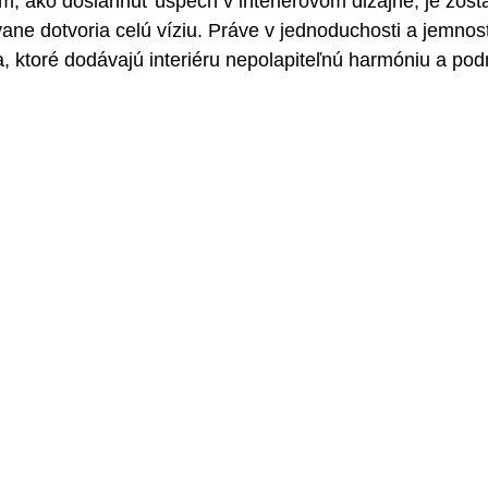
m, ako dosiahnuť úspech v interiérovom dizajne, je zosta
vane dotvoria celú víziu. Práve v jednoduchosti a jemnost
ása, ktoré dodávajú interiéru nepolapiteľnú harmóniu a po