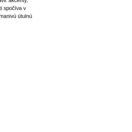
viť akcenty, 
i spočíva v 
dmanivú útulnú 