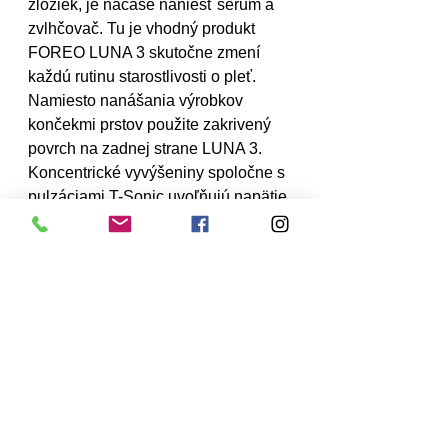
zložiek, je načase naniesť sérum a 
zvlhčovač. Tu je vhodný produkt 
FOREO LUNA 3 skutočne zmení 
každú rutinu starostlivosti o pleť. 
Namiesto nanášania výrobkov 
končekmi prstov použite zakrivený 
povrch na zadnej strane LUNA 3. 
Koncentrické vyvýšeniny spoločne s 
pulzáciami T-Sonic uvoľňujú napätie 
v tvári a zlepšujú absorpciu 
aktuálnych receptúr pre hladšiu a 
mladšie vyzerajúcu pokožku. Režim 
masáže LUNA 3, dostupný výhradne 
prostredníctvom aplikácie 
FOREO
, 
poskytuje používateľom množstvo 
spevňujúcich masážnych procedúr 
na tvári, vďaka ktorým sa budete 
môcť nechať rozmaznávať z 
pohodlia domova.