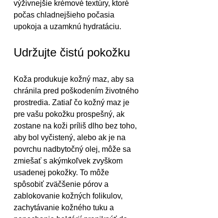
výživnejšie krémové textúry, ktoré 
počas chladnejšieho počasia 
upokoja a uzamknú hydratáciu.
Udržujte čistú pokožku
Koža produkuje kožný maz, aby sa 
chránila pred poškodením životného 
prostredia. Zatiaľ čo kožný maz je 
pre vašu pokožku prospešný, ak 
zostane na koži príliš dlho bez toho, 
aby bol vyčistený, alebo ak je na 
povrchu nadbytočný olej, môže sa 
zmiešať s akýmkoľvek zvyškom 
usadenej pokožky. To môže 
spôsobiť zväčšenie pórov a 
zablokovanie kožných folikulov, 
zachytávanie kožného tuku a 