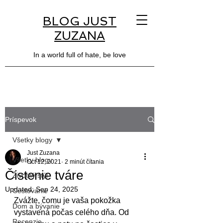
BLOG JUST
ZUZANA
In a world full of hate, be love
Príspevok
Všetky blogy
Just Zuzana
Všetky blogy
Oct 12, 2021
2 minút čítania
Čistenie tváre
Životný štýl
Updated:
Sep 24, 2025
Cestovanie
Zvážte, čomu je vaša pokožka 
Dom a bývanie
vystavená počas celého dňa. Od 
Recenzie