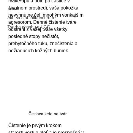
make-upu a potu po častice v 
životnom prostredí, vaša pokožka 
Krása
nevyhnutne čelí mnohým vonkajším 
Ako sa stať influencerom
agresorom. Denné čistenie tváre 
Tvorba obsahu a UGC
odstráni z vašej tváre všetky 
posledné stopy nečistôt, 
prebytočného tuku, znečistenia a 
nežiaducich kožných buniek.
Čistiaca kefa na tvár
Čistenie je prvým krokom 
starostlivosti o pleť a je prospešné v 