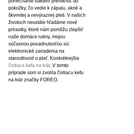
ponechanie baktérií preniknúť do 
pokožky, čo vedie k zápalu, akné a 
škvrnitej a nevýraznej pleti. V našich 
životoch neustále hľadáme nové 
prírastky, ktoré nám pomôžu zlepšiť 
naše domáce rutiny, mojou 
súčasnou posadnutosťou sú: 
elektronické zariadenia na 
starostlivosť o pleť. Konkrétnejšie 
čistiaca kefa na tvár
. V tomto 
príprade som si zvolila čistiacu kefu 
na tvár značky FOREO. 