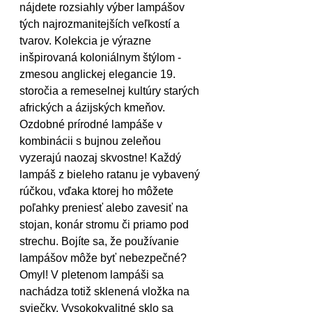
nájdete rozsiahly výber lampášov 
tých najrozmanitejších veľkostí a 
tvarov. Kolekcia je výrazne 
inšpirovaná koloniálnym štýlom - 
zmesou anglickej elegancie 19. 
storočia a remeselnej kultúry starých 
afrických a ázijských kmeňov. 
Ozdobné prírodné lampáše v 
kombinácii s bujnou zeleňou 
vyzerajú naozaj skvostne! Každý 
lampáš z bieleho ratanu je vybavený 
rúčkou, vďaka ktorej ho môžete 
poľahky preniesť alebo zavesiť na 
stojan, konár stromu či priamo pod 
strechu. Bojíte sa, že používanie 
lampášov môže byť nebezpečné? 
Omyl! V pletenom lampáši sa 
nachádza totiž sklenená vložka na 
sviečky. Vysokokvalitné sklo sa 