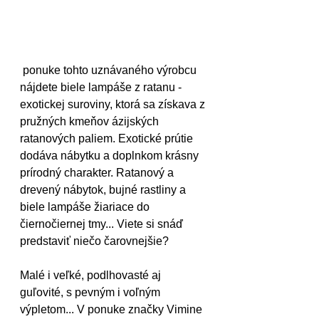
 ponuke tohto uznávaného výrobcu 
nájdete biele lampáše z ratanu - 
exotickej suroviny, ktorá sa získava z 
pružných kmeňov ázijských 
ratanových paliem. Exotické prútie 
dodáva nábytku a doplnkom krásny 
prírodný charakter. Ratanový a 
drevený nábytok, bujné rastliny a 
biele lampáše žiariace do 
čiernočiernej tmy... Viete si snáď 
predstaviť niečo čarovnejšie?
Malé i veľké, podlhovasté aj 
guľovité, s pevným i voľným 
výpletom... V ponuke značky Vimine 