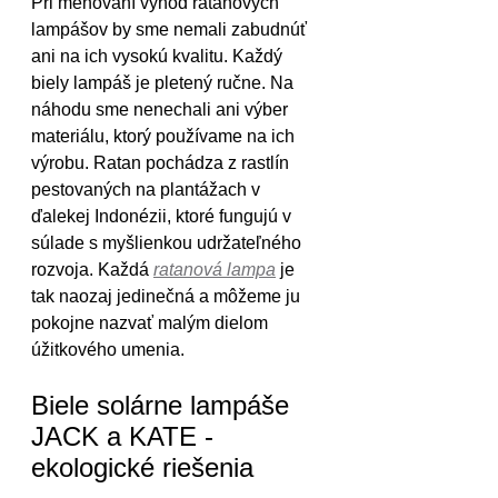
Pri menovaní výhod ratanových 
lampášov by sme nemali zabudnúť 
ani na ich vysokú kvalitu. Každý 
biely lampáš je pletený ručne. Na 
náhodu sme nenechali ani výber 
materiálu, ktorý používame na ich 
výrobu. Ratan pochádza z rastlín 
pestovaných na plantážach v 
ďalekej Indonézii, ktoré fungujú v 
súlade s myšlienkou udržateľného 
rozvoja. Každá 
ratanová lampa
 je 
tak naozaj jedinečná a môžeme ju 
pokojne nazvať malým dielom 
úžitkového umenia.
Biele solárne lampáše 
JACK a KATE - 
ekologické riešenia