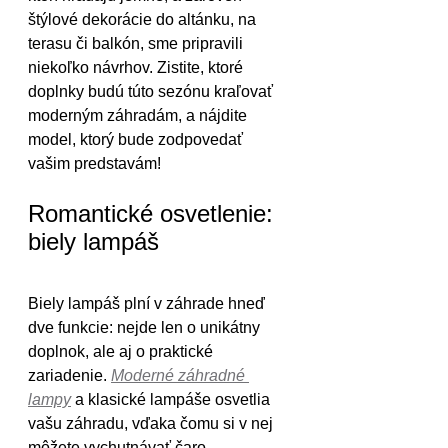
štýlové dekorácie do altánku, na 
terasu či balkón, sme pripravili 
niekoľko návrhov. Zistite, ktoré 
doplnky budú túto sezónu kraľovať 
moderným záhradám, a nájdite 
model, ktorý bude zodpovedať 
vašim predstavám!
Romantické osvetlenie: 
biely lampáš
Biely lampáš plní v záhrade hneď 
dve funkcie: nejde len o unikátny 
doplnok, ale aj o praktické 
zariadenie. 
Moderné záhradné 
lampy
 a klasické lampáše osvetlia 
vašu záhradu, vďaka čomu si v nej 
môžete vychutnávať čaro 