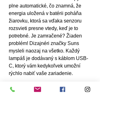
plne automatické, čo znamná, že 
energia uložená v batérii poháňa 
žiarovku, ktorá sa vďaka senzoru 
rozsvieti presne vtedy, keď je to 
potrebné. Je zamračené? Žiaden 
problém! Dizajnéri značky Suns 
mysleli naozaj na všetko. Každý 
lampáš je dodávaný s káblom USB-
C, ktorý vám kedykoľvek umožní 
rýchlo nabiť vaše zariadenie. 
Svetlá môžu pracovať v troch 
režimoch, ktoré sa navzájom líšia 
intenzitou svetla. S používaním 
solárnych lámp sa navyše nespájajú 
žiadne náklady na údržbu.
Biele lampáše značky Suns sú 
vyrobené z materiálov, ktoré sa 