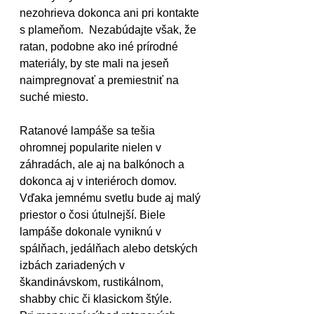
nezohrieva dokonca ani pri kontakte 
s plameňom.  Nezabúdajte však, že 
ratan, podobne ako iné prírodné 
materiály, by ste mali na jeseň 
naimpregnovať a premiestniť na 
suché miesto.
Ratanové lampáše sa tešia 
ohromnej popularite nielen v 
záhradách, ale aj na balkónoch a 
dokonca aj v interiéroch domov. 
Vďaka jemnému svetlu bude aj malý 
priestor o čosi útulnejší. Biele 
lampáše dokonale vyniknú v 
spálňach, jedálňach alebo detských 
izbách zariadených v 
škandinávskom, rustikálnom, 
shabby chic či klasickom štýle.