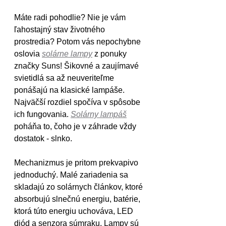
Máte radi pohodlie? Nie je vám 
ľahostajný stav životného 
prostredia? Potom vás nepochybne 
oslovia 
solárne lampy
 z ponuky 
značky Suns! Šikovné a zaujímavé 
svietidlá sa až neuveriteľme 
ponášajú na klasické lampáše. 
Najväčší rozdiel spočíva v spôsobe 
ich fungovania. 
Solárny lampáš
poháňa to, čoho je v záhrade vždy 
dostatok - slnko. 
Mechanizmus je pritom prekvapivo 
jednoduchý. Malé zariadenia sa 
skladajú zo solárnych článkov, ktoré 
absorbujú slnečnú energiu, batérie, 
ktorá túto energiu uchováva, LED 
diód a senzora súmraku. Lampy sú 