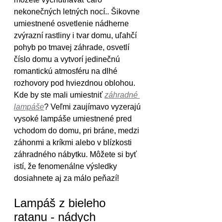
nekonečných letných nocí.. Šikovne 
umiestnené osvetlenie nádherne 
zvýrazní rastliny i tvar domu, uľahčí 
pohyb po tmavej záhrade, osvetlí 
číslo domu a vytvorí jedinečnú 
romantickú atmosféru na dlhé 
rozhovory pod hviezdnou oblohou. 
Kde by ste mali umiestniť 
záhradné 
lampáše
? Veľmi zaujímavo vyzerajú 
vysoké lampáše umiestnené pred 
vchodom do domu, pri bráne, medzi 
záhonmi a kríkmi alebo v blízkosti 
záhradného nábytku. Môžete si byť 
istí, že fenomenálne výsledky 
dosiahnete aj za málo peňazí!
Lampáš z bieleho 
ratanu - nádych 