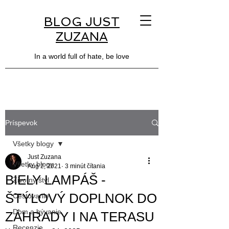
BLOG JUST
ZUZANA
In a world full of hate, be love
Príspevok
Všetky blogy
Just Zuzana
Všetky blogy
Aug 2, 2021
3 minút čítania
BIELY LAMPÁŠ -
Životný štýl
ŠTÝLOVÝ DOPLNOK DO
Cestovanie
Dom a bývanie
ZÁHRADY I NA TERASU
Recenzie