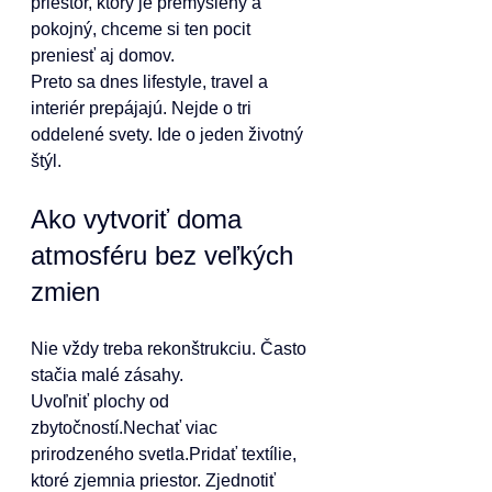
priestor, ktorý je premyslený a 
pokojný, chceme si ten pocit 
preniesť aj domov.
Preto sa dnes lifestyle, travel a 
interiér prepájajú. Nejde o tri 
oddelené svety. Ide o jeden životný 
štýl.
Ako vytvoriť doma 
atmosféru bez veľkých 
zmien
Nie vždy treba rekonštrukciu. Často 
stačia malé zásahy.
Uvoľniť plochy od 
zbytočností.Nechať viac 
prirodzeného svetla.Pridať textílie, 
ktoré zjemnia priestor. Zjednotiť 