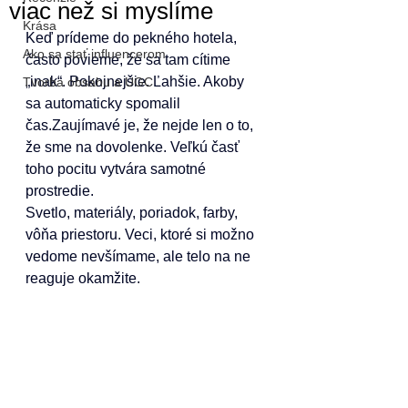
viac než si myslíme
Krása
Keď prídeme do pekného hotela, 
Ako sa stať influencerom
často povieme, že sa tam cítime 
„inak“. Pokojnejšie. Ľahšie. Akoby 
Tvorba obsahu a UGC
sa automaticky spomalil 
čas.Zaujímavé je, že nejde len o to, 
že sme na dovolenke. Veľkú časť 
toho pocitu vytvára samotné 
prostredie.
Svetlo, materiály, poriadok, farby, 
vôňa priestoru. Veci, ktoré si možno 
vedome nevšímame, ale telo na ne 
reaguje okamžite.