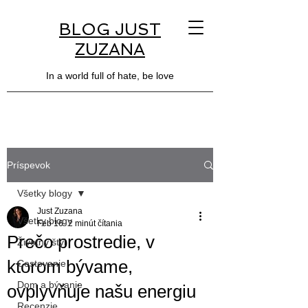
BLOG JUST
ZUZANA
In a world full of hate, be love
Príspevok
Všetky blogy
Just Zuzana
Všetky blogy
Feb 16
2 minút čítania
Prečo prostredie, v
Životný štýl
ktorom bývame,
Cestovanie
Dom a bývanie
ovplyvňuje našu energiu
Recenzie