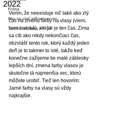
2022
Krása
Verím, že neexistuje nič také ako zlý 
Ako sa stať influencerom
čas na zmenu farby na vlasy (viem, 
som toxická), ale jar je ten čas. Zima 
Tvorba obsahu a UGC
sa cíti ako nikdy nekončiaci čas, 
obzvlášť tento rok, ktorý každý jeden 
deň je to takmer to isté, takže keď 
konečne zažijeme tie malé záblesky 
lepších dní, zmena farby vlasov je 
skutočne tá najmenšia vec, ktorú 
môžete urobiť. Tiež len hovorím: 
Jarné farby na vlasy sú vždy 
najkrajšie.