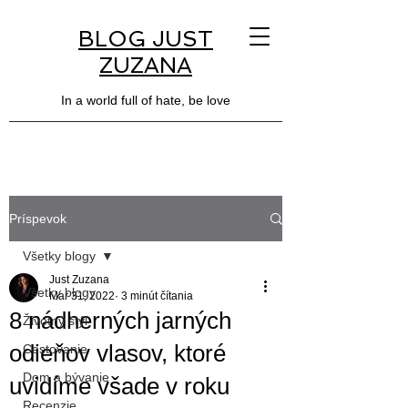
BLOG JUST
ZUZANA
In a world full of hate, be love
Príspevok
Všetky blogy
Just Zuzana
Všetky blogy
Mar 31, 2022
3 minút čítania
8 nádherných jarných
Životný štýl
odieňov vlasov, ktoré
Cestovanie
Dom a bývanie
uvidíme všade v roku
Recenzie