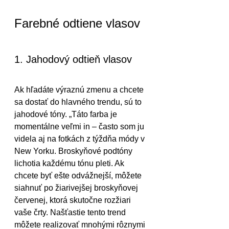
Farebné odtiene vlasov
1. Jahodový odtieň vlasov 
Ak hľadáte výraznú zmenu a chcete 
sa dostať do hlavného trendu, sú to 
jahodové tóny. „Táto farba je 
momentálne veľmi in – často som ju 
videla aj na fotkách z týždňa módy v 
New Yorku. Broskyňové podtóny 
lichotia každému tónu pleti. Ak 
chcete byť ešte odvážnejší, môžete 
siahnuť po žiarivejšej broskyňovej 
červenej, ktorá skutočne rozžiari 
vaše črty. Našťastie tento trend 
môžete realizovať mnohými rôznymi 