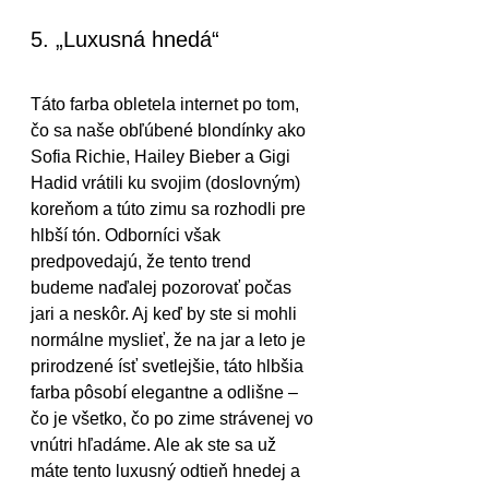
5. „Luxusná hnedá“
Táto farba obletela internet po tom, 
čo sa naše obľúbené blondínky ako 
Sofia Richie, Hailey Bieber a Gigi 
Hadid vrátili ku svojim (doslovným) 
koreňom a túto zimu sa rozhodli pre 
hlbší tón. Odborníci však 
predpovedajú, že tento trend 
budeme naďalej pozorovať počas 
jari a neskôr. Aj keď by ste si mohli 
normálne myslieť, že na jar a leto je 
prirodzené ísť svetlejšie, táto hlbšia 
farba pôsobí elegantne a odlišne – 
čo je všetko, čo po zime strávenej vo 
vnútri hľadáme. Ale ak ste sa už 
máte tento luxusný odtieň hnedej a 