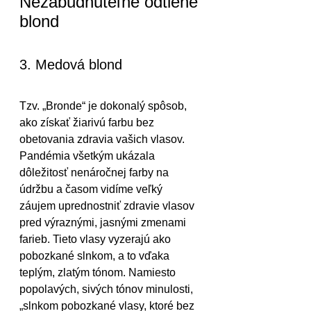
Nezabudnuteľné odtiene 
blond
3. Medová blond
Tzv. „Bronde“ je dokonalý spôsob, 
ako získať žiarivú farbu bez 
obetovania zdravia vašich vlasov. 
Pandémia všetkým ukázala 
dôležitosť nenáročnej farby na 
údržbu a časom vidíme veľký 
záujem uprednostniť zdravie vlasov 
pred výraznými, jasnými zmenami 
farieb. Tieto vlasy vyzerajú ako 
pobozkané slnkom, a to vďaka 
teplým, zlatým tónom. Namiesto 
popolavých, sivých tónov minulosti, 
„slnkom pobozkané vlasy, ktoré bez 