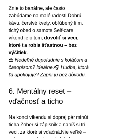
Znie to banálne, ale často 
zabúdame na malé radosti.Dobrú 
kávu, čerstvé kvety, obľúbený film, 
tichý obed o samote.Self-care 
víkend je o tom, 
dovoliť si veci, 
ktoré ťa robia šťastnou – bez 
výčitiek.
🍰 
Nedeľné dopoludnie s koláčom a 
časopisom? Ideálne.
🎧 
Hudba, ktorá 
ťa upokojuje? Zapni ju bez dôvodu.
6. Mentálny reset – 
vďačnosť a ticho
Na konci víkendu si dopraj pár minút 
ticha.Zober si zápisník a napíš si tri 
veci, za ktoré si vďačná.Nie veľké – 