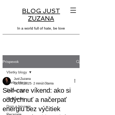
BLOG JUST
ZUZANA
In a world full of hate, be love
Príspevok
Všetky blogy
Just Zuzana
Všetky blogy
Oct 26, 2025
2 minút čítania
Self-care víkend: ako si
Životný štýl
oddýchnuť a načerpať
Cestovanie
Dom a bývanie
energiu bez výčitiek
Recenzie