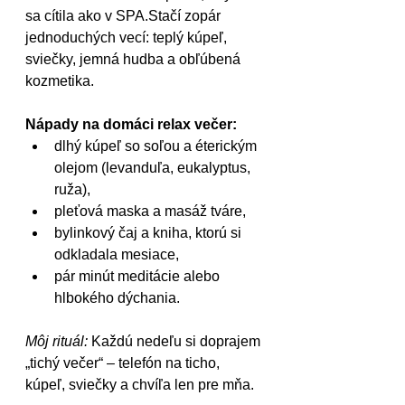
sa cítila ako v SPA.Stačí zopár 
jednoduchých vecí: teplý kúpeľ, 
sviečky, jemná hudba a obľúbená 
kozmetika.
Nápady na domáci relax večer:
dlhý kúpeľ so soľou a éterickým 
olejom (levanduľa, eukalyptus, 
ruža),
pleťová maska a masáž tváre,
bylinkový čaj a kniha, ktorú si 
odkladala mesiace,
pár minút meditácie alebo 
hlbokého dýchania.
Môj rituál:
 Každú nedeľu si doprajem 
„tichý večer“ – telefón na ticho, 
kúpeľ, sviečky a chvíľa len pre mňa.