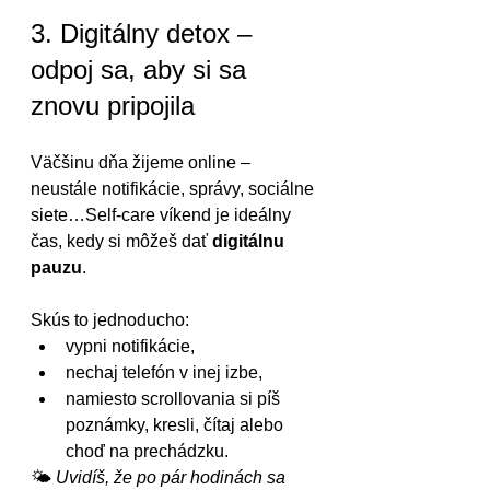
3. Digitálny detox – 
odpoj sa, aby si sa 
znovu pripojila
Väčšinu dňa žijeme online – 
neustále notifikácie, správy, sociálne 
siete…Self-care víkend je ideálny 
čas, kedy si môžeš dať 
digitálnu 
pauzu
.
Skús to jednoducho:
vypni notifikácie,
nechaj telefón v inej izbe,
namiesto scrollovania si píš 
poznámky, kresli, čítaj alebo 
choď na prechádzku.
🌤️ 
Uvidíš, že po pár hodinách sa 