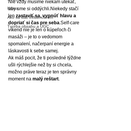
Nie vždy musíme niekam utekať, 
Krása
aby sme si oddýchli.Niekedy stačí 
len 
zastaviť sa, vypnúť hlavu a 
Ako sa stať influencerom
dopriať si čas pre seba
.Self-care 
Tvorba obsahu a UGC
víkend nie je len o kúpeľoch či 
masáži – je to o vedomom 
spomalení, načerpaní energie a 
láskavosti k sebe samej.
Ak máš pocit, že ti posledné týždne 
ušli rýchlejšie než by si chcela, 
možno práve teraz je ten správny 
moment na 
malý reštart
.