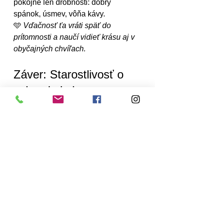
pokojne len drobnosti: dobrý 
spánok, úsmev, vôňa kávy.
🩵 
Vďačnosť ťa vráti späť do 
prítomnosti a naučí vidieť krásu aj v 
obyčajných chvíľach.
Záver: Starostlivosť o 
seba nie je luxus
Nie je sebecké dať sa na prvé 
miesto.Keď sa postaráš o seba, 
dokážeš dať viac aj iným.Self-care 
víkend nie je útek od reality – je to 
návrat k sebe.
Zastav sa, nadýchni sa, usmej 
sa.Nie preto, že musíš – ale preto, 
že si to zaslúžiš. 💫
wellness doma
digitálny detox
mentálny reset