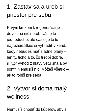
1. Zastav sa a urob si 
priestor pre seba
Prvým krokom k regenerácii je 
dovoliť si nič nerobiť.Znie to 
jednoducho, ale často je to to 
najťažšie.Skús si vyhradiť víkend, 
kedy nebudeš mať žiadne plány – 
len ty, ticho a to, čo ti robí dobre.
🕯️ 
Tip:
 Vyhoď z hlavy vetu „mala by 
som“. Nemusíš nič. Môžeš všetko – 
ak to robíš pre seba.
2. Vytvor si doma malý 
wellness
Nemusíš chodiť do kúpeľov, aby si 