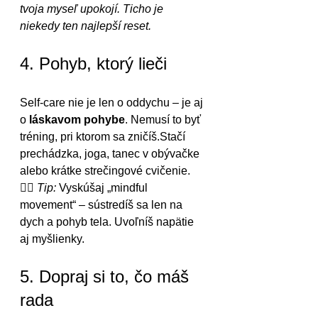
tvoja myseľ upokojí. Ticho je 
niekedy ten najlepší reset.
4. Pohyb, ktorý lieči
Self-care nie je len o oddychu – je aj 
o 
láskavom pohybe
. Nemusí to byť 
tréning, pri ktorom sa zničíš.Stačí 
prechádzka, joga, tanec v obývačke 
alebo krátke strečingové cvičenie.
🏃‍♀️ 
Tip:
 Vyskúšaj „mindful 
movement“ – sústredíš sa len na 
dych a pohyb tela. Uvoľníš napätie 
aj myšlienky.
5. Dopraj si to, čo máš 
rada