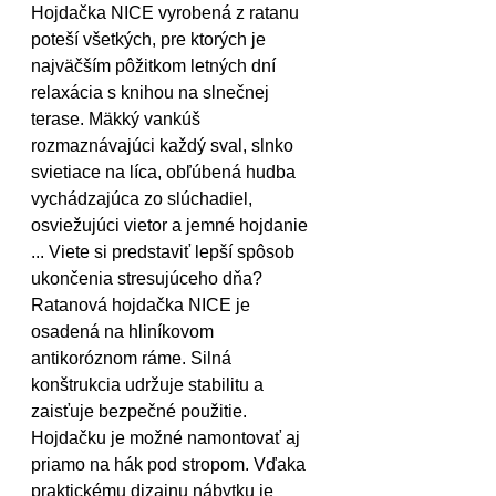
Hojdačka NICE vyrobená z ratanu 
poteší všetkých, pre ktorých je 
najväčším pôžitkom letných dní 
relaxácia s knihou na slnečnej 
terase. Mäkký vankúš 
rozmaznávajúci každý sval, slnko 
svietiace na líca, obľúbená hudba 
vychádzajúca zo slúchadiel, 
osviežujúci vietor a jemné hojdanie 
... Viete si predstaviť lepší spôsob 
ukončenia stresujúceho dňa?
Ratanová hojdačka NICE je 
osadená na hliníkovom 
antikoróznom ráme. Silná 
konštrukcia udržuje stabilitu a 
zaisťuje bezpečné použitie. 
Hojdačku je možné namontovať aj 
priamo na hák pod stropom. Vďaka 
praktickému dizajnu nábytku je 