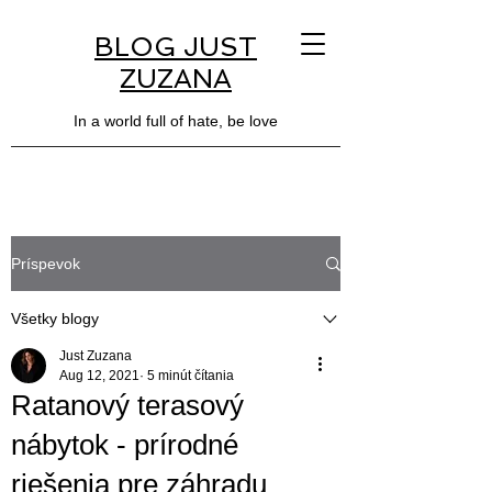
BLOG JUST
ZUZANA
In a world full of hate, be love
Príspevok
Všetky blogy
Just Zuzana
Aug 12, 2021
5 minút čítania
Ratanový terasový
nábytok - prírodné
riešenia pre záhradu