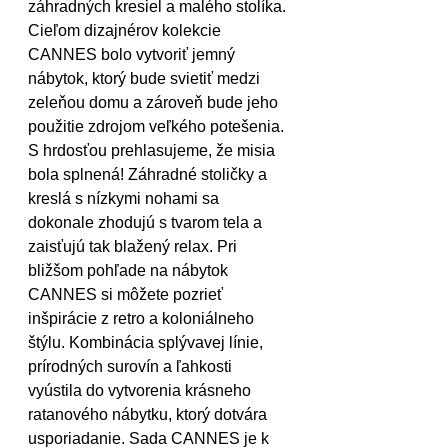
záhradných kresiel a malého stolíka. 
Cieľom dizajnérov kolekcie 
CANNES bolo vytvoriť jemný 
nábytok, ktorý bude svietiť medzi 
zeleňou domu a zároveň bude jeho 
použitie zdrojom veľkého potešenia. 
S hrdosťou prehlasujeme, že misia 
bola splnená! Záhradné stoličky a 
kreslá s nízkymi nohami sa 
dokonale zhodujú s tvarom tela a 
zaisťujú tak blažený relax. Pri 
bližšom pohľade na nábytok 
CANNES si môžete pozrieť 
inšpirácie z retro a koloniálneho 
štýlu. Kombinácia splývavej línie, 
prírodných surovín a ľahkosti 
vyústila do vytvorenia krásneho 
ratanového nábytku, ktorý dotvára 
usporiadanie. Sada CANNES je k 