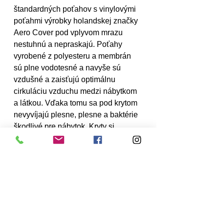
štandardných poťahov s vinylovými 
poťahmi výrobky holandskej značky 
Aero Cover pod vplyvom mrazu 
nestuhnú a nepraskajú. Poťahy 
vyrobené z polyesteru a membrán 
sú plne vodotesné a navyše sú 
vzdušné a zaisťujú optimálnu 
cirkuláciu vzduchu medzi nábytkom 
a látkou. Vďaka tomu sa pod krytom 
nevyvíjajú plesne, plesne a baktérie 
škodlivé pre nábytok. Kryty si 
zachovávajú svoju mäkkú formu bez 
ohľadu na počasie a majú pohodlné 
manžety, takže je ľahké ich nasadiť. 
Súčasťou každého krytu je taška.