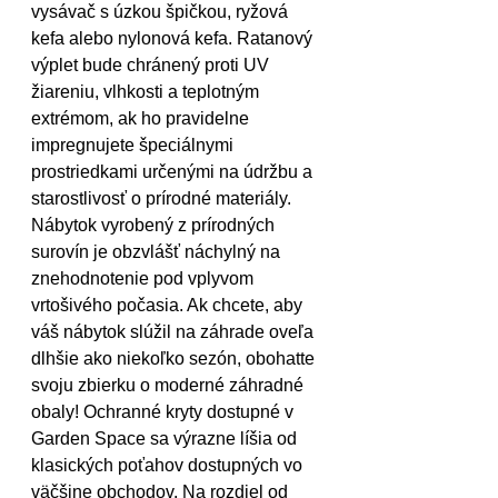
vysávač s úzkou špičkou, ryžová 
kefa alebo nylonová kefa. Ratanový 
výplet bude chránený proti UV 
žiareniu, vlhkosti a teplotným 
extrémom, ak ho pravidelne 
impregnujete špeciálnymi 
prostriedkami určenými na údržbu a 
starostlivosť o prírodné materiály. 
Nábytok vyrobený z prírodných 
surovín je obzvlášť náchylný na 
znehodnotenie pod vplyvom 
vrtošivého počasia. Ak chcete, aby 
váš nábytok slúžil na záhrade oveľa 
dlhšie ako niekoľko sezón, obohatte 
svoju zbierku o moderné záhradné 
obaly! Ochranné kryty dostupné v 
Garden Space sa výrazne líšia od 
klasických poťahov dostupných vo 
väčšine obchodov. Na rozdiel od 