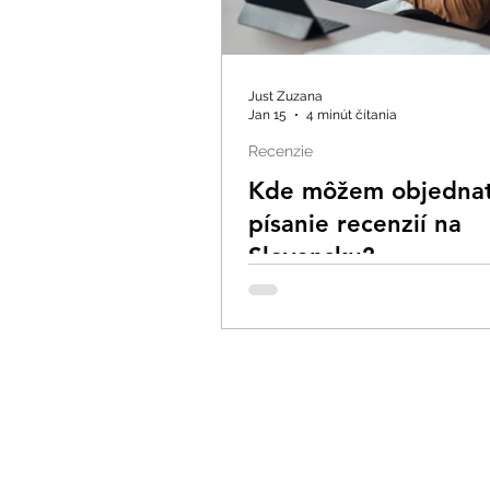
Just Zuzana
Jan 15
4 minút čítania
Recenzie
Kde môžem objedna
písanie recenzií na
Slovensku?