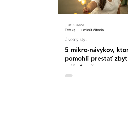
Just Zuzana
Feb 24
2 minút čítania
Životný štýl
5 mikro-návykov, kto
pomohli prestať zby
míňať večery