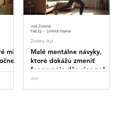
Just Zuzana
Feb 23
3 minút čítania
Životný štýl
ré mi
Malé mentálne návyky,
točne
ktoré dokážu zmeniť
fungovanie dňa viac než
veľké rozhodnutia