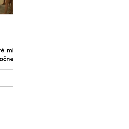
ré mi
točne