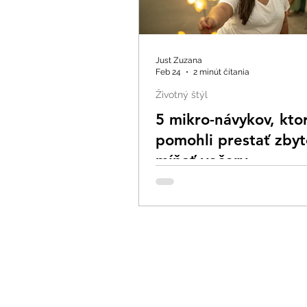
Just Zuzana
Feb 24
2 minút čítania
Životný štýl
5 mikro-návykov, kto
pomohli prestať zby
míňať večery