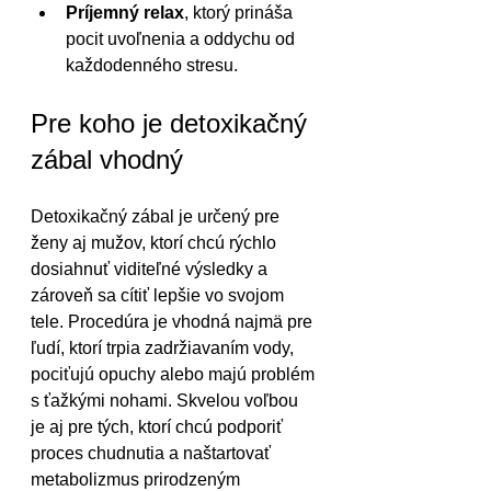
Príjemný relax
, ktorý prináša 
pocit uvoľnenia a oddychu od 
každodenného stresu.
Pre koho je detoxikačný 
zábal vhodný
Detoxikačný zábal je určený pre 
ženy aj mužov, ktorí chcú rýchlo 
dosiahnuť viditeľné výsledky a 
zároveň sa cítiť lepšie vo svojom 
tele. Procedúra je vhodná najmä pre 
ľudí, ktorí trpia zadržiavaním vody, 
pociťujú opuchy alebo majú problém 
s ťažkými nohami. Skvelou voľbou 
je aj pre tých, ktorí chcú podporiť 
proces chudnutia a naštartovať 
metabolizmus prirodzeným 