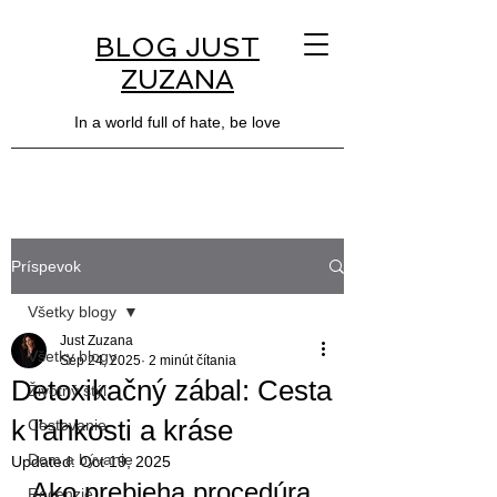
BLOG JUST
ZUZANA
In a world full of hate, be love
Príspevok
Všetky blogy
Just Zuzana
Všetky blogy
Sep 24, 2025
2 minút čítania
Detoxikačný zábal: Cesta
Životný štýl
k ľahkosti a kráse
Cestovanie
Dom a bývanie
Updated:
Oct 19, 2025
Ako prebieha procedúra 
Recenzie