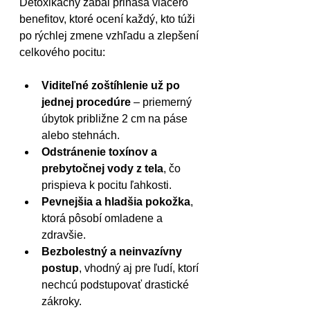
Detoxikačný zábal prináša viacero 
benefitov, ktoré ocení každý, kto túži 
po rýchlej zmene vzhľadu a zlepšení 
celkového pocitu:
Viditeľné zoštíhlenie už po 
jednej procedúre
 – priemerný 
úbytok približne 2 cm na páse 
alebo stehnách.
Odstránenie toxínov a 
prebytočnej vody z tela
, čo 
prispieva k pocitu ľahkosti.
Pevnejšia a hladšia pokožka
, 
ktorá pôsobí omladene a 
zdravšie.
Bezbolestný a neinvazívny 
postup
, vhodný aj pre ľudí, ktorí 
nechcú podstupovať drastické 
zákroky.