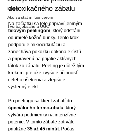
detoxikačného zábalu
Krása
Ako sa stať influencerom
Na začiatku sa telo pripraví jemným 
Tvorba obsahu a UGC
telovým peelingom
, ktorý odstráni 
odumreté kožné bunky. Tento krok 
podporuje mikrocirkuláciu a 
zanecháva pokožku dokonale čistú 
a pripravenú na prijatie aktívnych 
látok zo zábalu. Peeling je dôležitým 
krokom, pretože zvyšuje účinnosť 
celého ošetrenia a zlepšuje 
výsledný efekt.
Po peelingu sa klient zabalí do 
špeciálneho termo-obalu
, ktorý 
vytvára podmienky na intenzívne 
potenie. V tomto zábale zotrváte 
približne 
35 až 45 minút
. Počas 