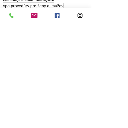
spa procedúry pre ženy aj mužov
zoštíhľujúce procedúry Bratislava
formovanie postavy Bratislava
krása a relax Beautysvit
zoštíhlenie bez cvičenia
omladenie pokožky bez skalpela
odvodnenie tela procedúra
telový peeling Bratislava
detox tela Bratislava
spa salón Bratislava
redukcia vačkov vody
detoxikačný zábal Bratislava
relaxačné procedúry Bratislava
redukcia opuchov nohy
detox a relax v salóne
hladšia pokožka bez celulitídy
Krása