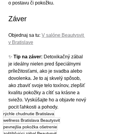
o postavu či pokožku.
Záver
Objednaj sa tu: 
V salóne Beautysvit 
v Bratislave
✨ 
Tip na záver:
 Detoxikačný zábal 
je ideálny nielen pred špeciálnymi 
príležitosťami, ako je svadba alebo 
dovolenka. Je to aj skvelý spôsob, 
ako zbaviť svoje telo toxínov, zlepšiť 
kvalitu pokožky a cítiť sa krásne a 
sviežo. Vyskúšajte ho a objavte nový 
pocit ľahkosti a pohody.
rýchle chudnutie Bratislava
wellness Bratislava Beautysvit
pevnejšia pokožka ošetrenie
zoštíhľujúci zábal Beautysvit